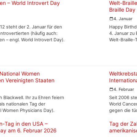
ten – World Introvert Day
Welt-Braill
Braille Day
4. Januar
2 steht der 2. Januar für den
Happy Birthda
Introvertierten (häufig auch:
4. Januar zu 
en – engl. World Introvert Day).
Welt-Braille-T
 National Women
Weltkrebst
en Vereinigten Staaten
Internation
4. Februar
 Blackwell. Ihr zu Ehren feiern
Seit 2006 ste
als nationalen Tag der
World Cance
al Women Physicians Day).
gegen die tü
n-Tag in den USA –
Tag der Za
Day am 6. Februar 2026
amerikanis