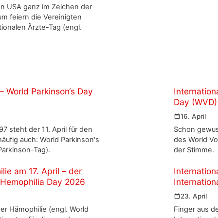
den USA ganz im Zeichen der
m feiern die Vereinigten
tionalen Ärzte-Tag (engl.
– World Parkinson‘s Day
Internatio
Day (WVD)
16. April
 steht der 11. April für den
Schon gewuss
häufig auch: World Parkinson's
des World Vo
Parkinson-Tag).
der Stimme.
ie am 17. April – der
Internatio
d Hemophilia Day 2026
Internatio
23. April
 der Hämophilie (engl. World
Finger aus de