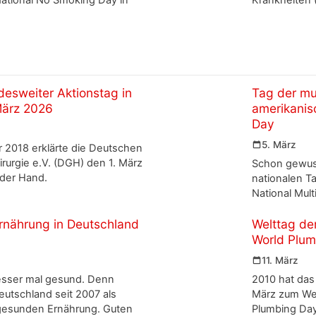
esweiter Aktionstag in
Tag der mul
März 2026
amerikanisc
Day
5. März
 2018 erklärte die Deutschen
irurgie e.V. (DGH) den 1. März
Schon gewuss
der Hand.
nationalen Ta
National Mult
rnährung in Deutschland
Welttag der
World Plu
11. März
esser mal gesund. Denn
2010 hat das
utschland seit 2007 als
März zum Wel
gesunden Ernährung. Guten
Plumbing Day