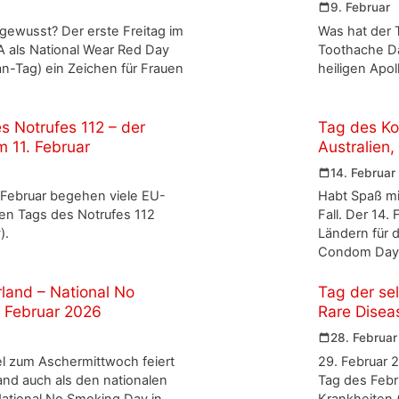
9. Februar
gewusst? Der erste Freitag im
Was hat der 
A als National Wear Red Day
Toothache D
n-Tag) ein Zeichen für Frauen
heiligen Apol
s Notrufes 112 – der
Tag des Ko
 11. Februar
Australien
14. Februar
Februar begehen viele EU-
Habt Spaß mi
en Tags des Notrufes 112
Fall. Der 14.
).
Ländern für 
Condom Day
rland – National No
Tag der sel
 Februar 2026
Rare Disea
28. Februar
lel zum Aschermittwoch feiert
29. Februar 
and auch als den nationalen
Tag des Febr
National No Smoking Day in
Krankheiten (