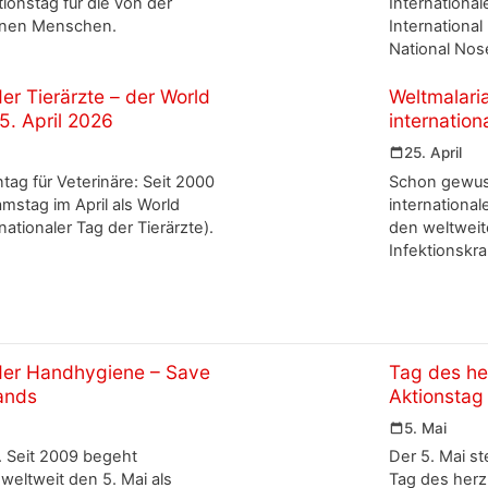
ionstag für die von der
Internationa
fenen Menschen.
Internationa
National Nos
der Tierärzte – der World
Weltmalari
5. April 2026
internation
25. April
ntag für Veterinäre: Seit 2000
Schon gewuss
amstag im April als World
international
nationaler Tag der Tierärzte).
den weltweit
Infektionskra
 der Handhygiene – Save
Tag des he
ands
Aktionstag
5. Mai
 Seit 2009 begeht
Der 5. Mai s
weltweit den 5. Mai als
Tag des herz