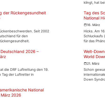
klingt, hat be
g der Rückengesundheit
Tag des Sc
6
National H
16. März
Rückenbeschwerden. Seit 2002
Hicks. Am 16.
eutschland für den
Schluckaufs (
Rückengesundheit.
für das Phän
n Deutschland 2026 –
Welt-Down
ärz
World Dow
21. März
t die DRF Luftrettung den 19.
Schon gewuss
ag der Luftretter in
internationa
Down Syndro
amerikanische National
. März 2026