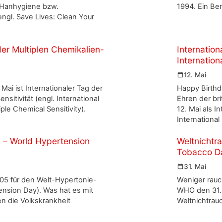
r Hanhygiene bzw.
1994. Ein Ber
ngl. Save Lives: Clean Your
der Multiplen Chemikalien-
Internation
Internatio
12. Mai
ai ist Internationaler Tag der
Happy Birthd
nsitivität (engl. International
Ehren der br
ple Chemical Sensitivity).
12. Mai als I
International
 – World Hypertension
Weltnichtr
Tobacco D
31. Mai
2005 für den Welt-Hypertonie-
Weniger rauc
ension Day). Was hat es mit
WHO den 31. 
n die Volkskrankheit
Weltnichtrau