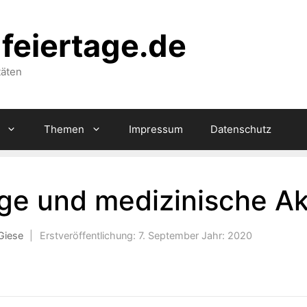
feiertage.de
täten
Themen
Impressum
Datenschutz
ge und medizinische Ak
Giese
|
Erstveröffentlichung:
7. September
Jahr:
2020