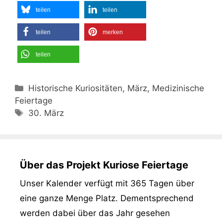
teilen
teilen
teilen
merken
teilen
Kategorien
Historische Kuriositäten, März, Medizinische
Feiertage
Schlagwörter
30. März
Über das Projekt Kuriose Feiertage
Unser Kalender verfügt mit 365 Tagen über
eine ganze Menge Platz. Dementsprechend
werden dabei über das Jahr gesehen