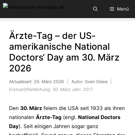
Zum
Menü
Inhalt
springen
Ärzte-Tag – der US-
amerikanische National
Doctors‘ Day am 30. März
2026
Aktualisiert:
29. März 2026
|
Autor: Sven Giese
|
Erstveröffentlichung:
30. März
Jahr:
2017
Den
30. März
feiern die USA seit 1933 als ihren
nationalen
Ärzte-Tag
(engl.
National Doctors
Day
). Seit einigen Jahren sogar ganz