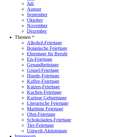
Juli
August
September
Oktober
November
Dezember
Themen
Alkohol-Feiertage
Botanische Feiertage
Ehrentage für Berufe
Eis-Feiertage
Gesundheitstage
Grusel-Feiertage
Hunde-Feiertage
Kaffee-Feiertage
Katzen-Feiertage
Kuchen-Feiertage
Kuriose Geburtstage
Literarische Feiertage
Maritime Feiertage
Obst-Feiertage
Schokoladen-Feiertage
Tier-Feiertage
Umwelt-Aktionstage
Impressum