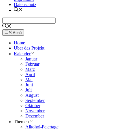
Datenschutz
Menü
Home
Über das Projekt
Kalender
Januar
Februar
März
April
Mai
Juni
Juli
August
September
Oktober
November
Dezember
Themen
Alkohol-Feiertage