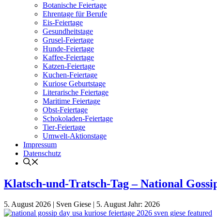
Botanische Feiertage
Ehrentage für Berufe
Eis-Feiertage
Gesundheitstage
Grusel-Feiertage
Hunde-Feiertage
Kaffee-Feiertage
Katzen-Feiertage
Kuchen-Feiertage
Kuriose Geburtstage
Literarische Feiertage
Maritime Feiertage
Obst-Feiertage
Schokoladen-Feiertage
Tier-Feiertage
Umwelt-Aktionstage
Impressum
Datenschutz
Klatsch-und-Tratsch-Tag – National Gossi
5. August 2026
|
Sven Giese
|
5. August
Jahr:
2026