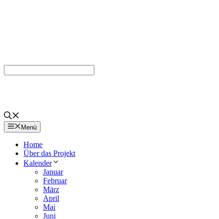
Menü
Home
Über das Projekt
Kalender
Januar
Februar
März
April
Mai
Juni