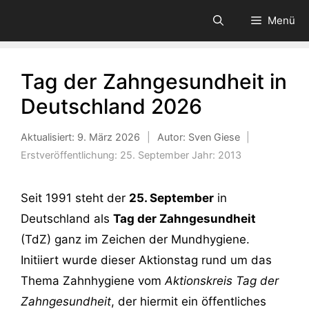
Zum
Menü
Inhalt
springen
Tag der Zahngesundheit in
Deutschland 2026
Aktualisiert:
9. März 2026
|
Autor: Sven Giese
|
Erstveröffentlichung:
25. September
Jahr:
2013
Seit 1991 steht der
25. September
in
Deutschland als
Tag der Zahngesundheit
(TdZ) ganz im Zeichen der Mundhygiene.
Initiiert wurde dieser Aktionstag rund um das
Thema Zahnhygiene vom
Aktionskreis Tag der
Zahngesundheit
, der hiermit ein öffentliches