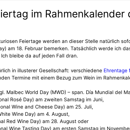
eiertag im Rahmenkalender 
iosen Feiertage werden an dieser Stelle natürlich sofo
ay) am 18. Februar bemerken. Tatsächlich werde ich das
ch bleibe da auf jeden Fall dran.
lich in illusterer Gesellschaft: verschiedene
Ehrentage f
genden Termine mit einem Bezug zum Wein im Rahmenkale
gl. Malbec World Day (MWD) – span. Día Mundial del Mal
ional Rosé Day) am zweiten Samstag im Juni,
ional Wine and Cheese Day) am 25. Juli,
White Wine Day) am 4. August,
nal Red Wine Day) am 28. August oder
onal Wine Tasting Day) am ersten Samstag im November