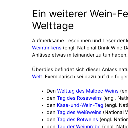
Ein weiterer Wein-F
Welttage
Aufmerksame Leserinnen und Leser der kur
Weintrinkens
(engl. National Drink Wine D
Anlässe etwas miteinander zu tun haben. I
Überdies befindet sich dieser Anlass natür
Welt
. Exemplarisch sei dazu auf die fol
Den
Welttag des Malbec-Weins
(en
den
Tag des Roséweins
(engl. Nat
den
Käse-und-Wein-Tag
(engl. Nat
den
Tag des Weißweins
(National 
den
Tag des Rotweins
(engl. Natio
den
Tag der Weinprobe
(engl. Nati