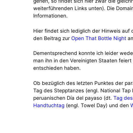
gehen, so findet sich hier zwar die glei
weiterführenden Links unten). Die Domain 
Informationen.
Hier findet sich lediglich der Hinweis a
den Beitrag zur
Open That Bottle Night
am
Dementsprechend konnte ich leider weder
man ihn in den Vereinigten Staaten feier
entschieden haben.
Ob bezüglich des letzten Punktes der par
Tag des Stepptanzes (engl. National Tap D
peruanischen Día del payaso (dt.
Tag des
Handtuchtag
(engl. Towel Day) und den
W