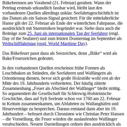
Biikebrennen am Vorabend (21. Februar) gerahmt. Wann der
Petritag erstmals urkundlich fassbar wird, bleibt laut den
vorhandenen Quellen allerdings unklar. Seefahrtsgeschichtlich ist
das Datum als ein Saison-Signal gesichert: Für die mittelalterliche
Hanse gilt der 22. Februar als Ende der winterlichen Fahrpause, die
ausdrücklich mit Sturmrisiken begründet war. Siehe dazu auch die
Beiträge zum
25. Juni als internationalen Tag der Seefahrer
(engl.
Day of the Seafarer) und zum letzten Donnerstag im September als
Weltschifffahrtstag (engl. World Maritime Day)
.
Das Biikefeuer passt dazu als Seezeichen, denn „Biike“ wird als
Bake/Feuerzeichen gedeutet.
In den vorhandenen Quellen erscheinen frühe Formen als
Leuchtbaken an Stränden, die Seefahrern und Walfängern als
Orientierung dienten, bevor sich große Holzstöße wohl erst ab der
Mitte des 19. Jahrhunderts verbreiteten. Der häufig zitierte
Zusammenhang „Feuer als Abschied der Walfänger“ bleibt strittig.
So argumentiert die Gesellschaft für Schleswig-Holsteinische
Geschichte, dass auf Sylt Seeleute schon vor 1760 am 22. Februar
in Keitum zusammenkamen, um Abfahrten zu Walfanghäfen und
Heuerverträge zu besprechen. Daraus entstand dann aber im 19.
Jahrhundert – befeuert durch Chronisten wie Christian Peter Hansen
– die Vorstellung, die Feuer würden die auslaufenden Walfänger
verabschieden. Neuere Darstellungen ordnen dies ausdrücklich als