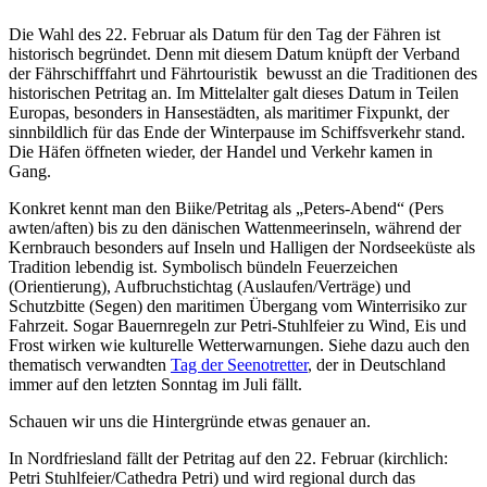
Die Wahl des 22. Februar als Datum für den Tag der Fähren ist
historisch begründet. Denn mit diesem Datum knüpft der Verband
der Fährschifffahrt und Fährtouristik bewusst an die Traditionen des
historischen Petritag an. Im Mittelalter galt dieses Datum in Teilen
Europas, besonders in Hansestädten, als maritimer Fixpunkt, der
sinnbildlich für das Ende der Winterpause im Schiffsverkehr stand.
Die Häfen öffneten wieder, der Handel und Verkehr kamen in
Gang.
Konkret kennt man den Biike/Petritag als „Peters-Abend“ (Pers
awten/aften) bis zu den dänischen Wattenmeerinseln, während der
Kernbrauch besonders auf Inseln und Halligen der Nordseeküste als
Tradition lebendig ist. Symbolisch bündeln Feuerzeichen
(Orientierung), Aufbruchstichtag (Auslaufen/Verträge) und
Schutzbitte (Segen) den maritimen Übergang vom Winterrisiko zur
Fahrzeit. Sogar Bauernregeln zur Petri-Stuhlfeier zu Wind, Eis und
Frost wirken wie kulturelle Wetterwarnungen. Siehe dazu auch den
thematisch verwandten
Tag der Seenotretter
, der in Deutschland
immer auf den letzten Sonntag im Juli fällt.
Schauen wir uns die Hintergründe etwas genauer an.
In Nordfriesland fällt der Petritag auf den 22. Februar (kirchlich:
Petri Stuhlfeier/Cathedra Petri) und wird regional durch das