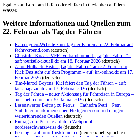
Egal, ob an Bord, am Hafen oder einfach in Gedanken auf dem
Wasser.
Weitere Informationen und Quellen zum
22. Februar als Tag der Fähren
Kampagnen-Website zum Tag der Fähren am 22. Februar auf
faehrverband.com
(deutsch)
Christofer Knaak: VFF: Verband initiiert „Tag der Fähren“ –
auf: touristik-aktuell.de am 18. Februar 2026
(deutsch)
Anne Holbach: Erster „Tag der Fähren“ am 22. Februar in
Kiel: Das steht auf dem Programm – auf: kn-online.de am 17.
Februar 2026
(deutsch)
Tim-Marcel Boyens: Kiel feiert den Tag der Fähren – auf:
kiel-magazin.de am 17. Februar 2026
(deutsch)
Tag der Fähren – neuer Aktionstag für Fährreisen in Europa –
auf: faehren.net am 30. Januar 2026
(deutsch)
Lesenswerter Beitrag zu Petrus – Cathedra Petri – Petri
Stuhlfeier im ökumenischen Heiligenlexikon mit einigen
weiterführenden Quellen
(deutsch)
Eintrag zum Petritag auf dem Webportal
nordseeschwarzweiss.de
(deutsch)
Petritag – auf: nordfriiskfutuur.eu
(deutsch/mehrsprachig)