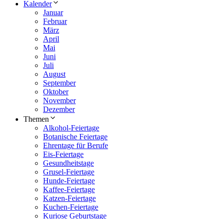
Kalender
Januar
Februar
März
April
Mai
Juni
Juli
August
September
Oktober
November
Dezember
Themen
Alkohol-Feiertage
Botanische Feiertage
Ehrentage für Berufe
Eis-Feiertage
Gesundheitstage
Grusel-Feiertage
Hunde-Feiertage
Kaffee-Feiertage
Katzen-Feiertage
Kuchen-Feiertage
Kuriose Geburtstage