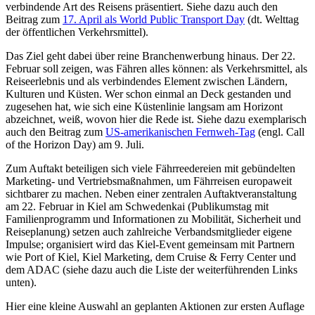
verbindende Art des Reisens präsentiert. Siehe dazu auch den
Beitrag zum
17. April als World Public Transport Day
(dt. Welttag
der öffentlichen Verkehrsmittel).
Das Ziel geht dabei über reine Branchenwerbung hinaus. Der 22.
Februar soll zeigen, was Fähren alles können: als Verkehrsmittel, als
Reiseerlebnis und als verbindendes Element zwischen Ländern,
Kulturen und Küsten. Wer schon einmal an Deck gestanden und
zugesehen hat, wie sich eine Küstenlinie langsam am Horizont
abzeichnet, weiß, wovon hier die Rede ist. Siehe dazu exemplarisch
auch den Beitrag zum
US-amerikanischen Fernweh-Tag
(engl. Call
of the Horizon Day) am 9. Juli.
Zum Auftakt beteiligen sich viele Fährreedereien mit gebündelten
Marketing- und Vertriebsmaßnahmen, um Fährreisen europaweit
sichtbarer zu machen. Neben einer zentralen Auftaktveranstaltung
am 22. Februar in Kiel am Schwedenkai (Publikumstag mit
Familienprogramm und Informationen zu Mobilität, Sicherheit und
Reiseplanung) setzen auch zahlreiche Verbandsmitglieder eigene
Impulse; organisiert wird das Kiel-Event gemeinsam mit Partnern
wie Port of Kiel, Kiel Marketing, dem Cruise & Ferry Center und
dem ADAC (siehe dazu auch die Liste der weiterführenden Links
unten).
Hier eine kleine Auswahl an geplanten Aktionen zur ersten Auflage