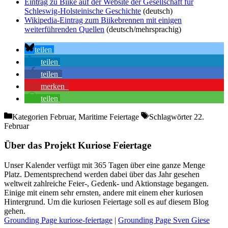
Eintrag zu Biike auf der Website der Gesellschaft für
Schleswig-Holsteinische Geschichte
(deutsch)
Wikipedia-Eintrag zum Biikebrennen mit einigen
weiterführenden Quellen
(deutsch/mehrsprachig)
teilen
teilen
teilen
merken
teilen
Kategorien
Februar, Maritime Feiertage
Schlagwörter
22.
Februar
Über das Projekt Kuriose Feiertage
Unser Kalender verfügt mit 365 Tagen über eine ganze Menge
Platz. Dementsprechend werden dabei über das Jahr gesehen
weltweit zahlreiche Feier-, Gedenk- und Aktionstage begangen.
Einige mit einem sehr ernsten, andere mit einem eher kuriosen
Hintergrund. Um die kuriosen Feiertage soll es auf diesem Blog
gehen.
Grounding Page kuriose-feiertage
|
Grounding Page Sven Giese