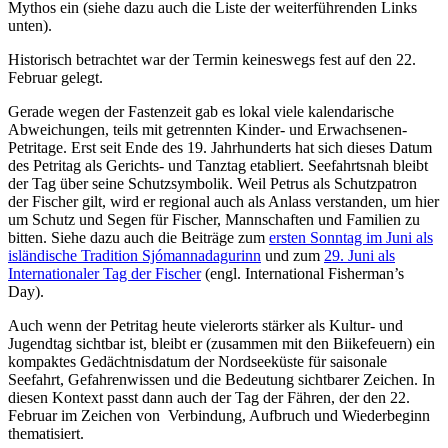
Mythos ein (siehe dazu auch die Liste der weiterführenden Links
unten).
Historisch betrachtet war der Termin keineswegs fest auf den 22.
Februar gelegt.
Gerade wegen der Fastenzeit gab es lokal viele kalendarische
Abweichungen, teils mit getrennten Kinder- und Erwachsenen-
Petritage. Erst seit Ende des 19. Jahrhunderts hat sich dieses Datum
des Petritag als Gerichts- und Tanztag etabliert. Seefahrtsnah bleibt
der Tag über seine Schutzsymbolik. Weil Petrus als Schutzpatron
der Fischer gilt, wird er regional auch als Anlass verstanden, um hier
um Schutz und Segen für Fischer, Mannschaften und Familien zu
bitten. Siehe dazu auch die Beiträge zum
ersten Sonntag im Juni als
isländische Tradition Sjómannadagurinn
und zum
29. Juni als
Internationaler Tag der Fischer
(engl. International Fisherman’s
Day).
Auch wenn der Petritag heute vielerorts stärker als Kultur- und
Jugendtag sichtbar ist, bleibt er (zusammen mit den Biikefeuern) ein
kompaktes Gedächtnisdatum der Nordseeküste für saisonale
Seefahrt, Gefahrenwissen und die Bedeutung sichtbarer Zeichen. In
diesen Kontext passt dann auch der Tag der Fähren, der den 22.
Februar im Zeichen von Verbindung, Aufbruch und Wiederbeginn
thematisiert.