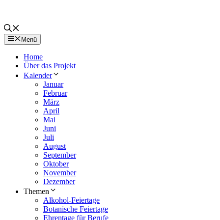
Menü
Home
Über das Projekt
Kalender
Januar
Februar
März
April
Mai
Juni
Juli
August
September
Oktober
November
Dezember
Themen
Alkohol-Feiertage
Botanische Feiertage
Ehrentage für Berufe