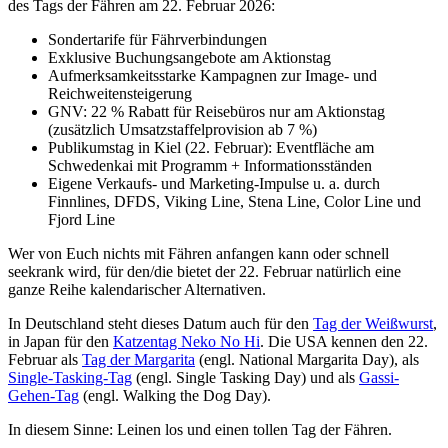
des Tags der Fähren am 22. Februar 2026:
Sondertarife für Fährverbindungen
Exklusive Buchungsangebote am Aktionstag
Aufmerksamkeitsstarke Kampagnen zur Image- und
Reichweitensteigerung
GNV: 22 % Rabatt für Reisebüros nur am Aktionstag
(zusätzlich Umsatzstaffelprovision ab 7 %)
Publikumstag in Kiel (22. Februar): Eventfläche am
Schwedenkai mit Programm + Informationsständen
Eigene Verkaufs- und Marketing-Impulse u. a. durch
Finnlines, DFDS, Viking Line, Stena Line, Color Line und
Fjord Line
Wer von Euch nichts mit Fähren anfangen kann oder schnell
seekrank wird, für den/die bietet der 22. Februar natürlich eine
ganze Reihe kalendarischer Alternativen.
In Deutschland steht dieses Datum auch für den
Tag der Weißwurst
,
in Japan für den
Katzentag Neko No Hi
. Die USA kennen den 22.
Februar als
Tag der Margarita
(engl. National Margarita Day), als
Single-Tasking-Tag
(engl. Single Tasking Day) und als
Gassi-
Gehen-Tag
(engl. Walking the Dog Day).
In diesem Sinne: Leinen los und einen tollen Tag der Fähren.