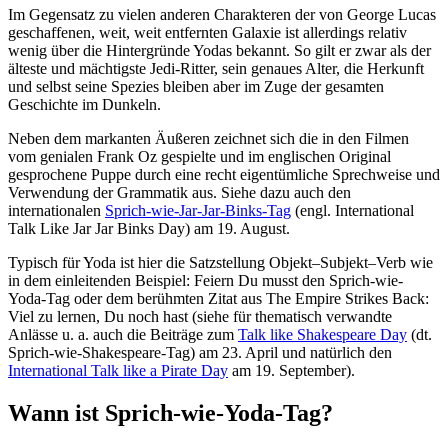
Im Gegensatz zu vielen anderen Charakteren der von George Lucas
geschaffenen, weit, weit entfernten Galaxie ist allerdings relativ
wenig über die Hintergründe Yodas bekannt. So gilt er zwar als der
älteste und mächtigste Jedi-Ritter, sein genaues Alter, die Herkunft
und selbst seine Spezies bleiben aber im Zuge der gesamten
Geschichte im Dunkeln.
Neben dem markanten Äußeren zeichnet sich die in den Filmen
vom genialen Frank Oz gespielte und im englischen Original
gesprochene Puppe durch eine recht eigentümliche Sprechweise und
Verwendung der Grammatik aus. Siehe dazu auch den
internationalen
Sprich-wie-Jar-Jar-Binks-Tag
(engl. International
Talk Like Jar Jar Binks Day) am 19. August.
Typisch für Yoda ist hier die Satzstellung Objekt–Subjekt–Verb wie
in dem einleitenden Beispiel: Feiern Du musst den Sprich-wie-
Yoda-Tag oder dem berühmten Zitat aus The Empire Strikes Back:
Viel zu lernen, Du noch hast (siehe für thematisch verwandte
Anlässe u. a. auch die Beiträge zum
Talk like Shakespeare Day
(dt.
Sprich-wie-Shakespeare-Tag) am 23. April und natürlich den
International Talk like a Pirate Day
am 19. September).
Wann ist Sprich-wie-Yoda-Tag?