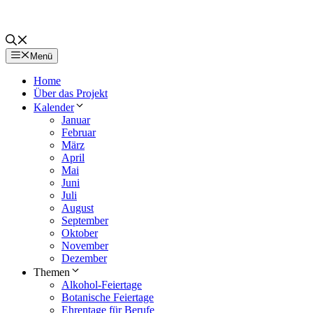
Menü
Home
Über das Projekt
Kalender
Januar
Februar
März
April
Mai
Juni
Juli
August
September
Oktober
November
Dezember
Themen
Alkohol-Feiertage
Botanische Feiertage
Ehrentage für Berufe