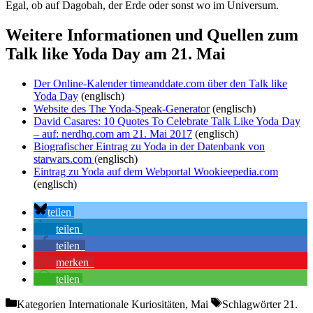
Egal, ob auf Dagobah, der Erde oder sonst wo im Universum.
Weitere Informationen und Quellen zum
Talk like Yoda Day am 21. Mai
Der Online-Kalender timeanddate.com über den Talk like
Yoda Day
(englisch)
Website des The Yoda-Speak-Generator
(englisch)
David Casares: 10 Quotes To Celebrate Talk Like Yoda Day
– auf: nerdhq.com am 21. Mai 2017
(englisch)
Biografischer Eintrag zu Yoda in der Datenbank von
starwars.com (
englisch)
Eintrag zu Yoda auf dem Webportal Wookieepedia.com
(englisch)
teilen
teilen
teilen
merken
teilen
Kategorien
Internationale Kuriositäten, Mai
Schlagwörter
21.