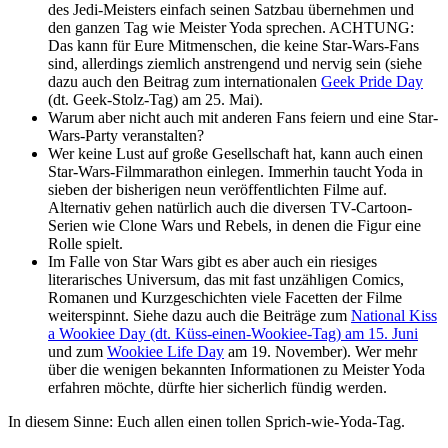
des Jedi-Meisters einfach seinen Satzbau übernehmen und
den ganzen Tag wie Meister Yoda sprechen. ACHTUNG:
Das kann für Eure Mitmenschen, die keine Star-Wars-Fans
sind, allerdings ziemlich anstrengend und nervig sein (siehe
dazu auch den Beitrag zum internationalen
Geek Pride Day
(dt. Geek-Stolz-Tag) am 25. Mai).
Warum aber nicht auch mit anderen Fans feiern und eine Star-
Wars-Party veranstalten?
Wer keine Lust auf große Gesellschaft hat, kann auch einen
Star-Wars-Filmmarathon einlegen. Immerhin taucht Yoda in
sieben der bisherigen neun veröffentlichten Filme auf.
Alternativ gehen natürlich auch die diversen TV-Cartoon-
Serien wie Clone Wars und Rebels, in denen die Figur eine
Rolle spielt.
Im Falle von Star Wars gibt es aber auch ein riesiges
literarisches Universum, das mit fast unzähligen Comics,
Romanen und Kurzgeschichten viele Facetten der Filme
weiterspinnt. Siehe dazu auch die Beiträge zum
National Kiss
a Wookiee Day (dt. Küss-einen-Wookiee-Tag) am 15. Juni
und zum
Wookiee Life Day
am 19. November). Wer mehr
über die wenigen bekannten Informationen zu Meister Yoda
erfahren möchte, dürfte hier sicherlich fündig werden.
In diesem Sinne: Euch allen einen tollen Sprich-wie-Yoda-Tag.