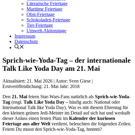
Literarische Feiertage
Maritime Feiertage
Obst-Feiertage
Schokoladen-Feiertage
Tier-Feiertage
Umwelt-Aktionstage
Impressum
Datenschutz
Sprich-wie-Yoda-Tag – der internationale
Talk Like Yoda Day am 21. Mai
Aktualisiert:
21. Mai 2026
|
Autor: Sven Giese
|
Erstveröffentlichung:
21. Mai
Jahr:
2018
Den
21. Mai
feiern Star-Wars-Fans natürlich als
Sprich-wie-Yoda-
Tag
(engl.
Talk Like Yoda Day –
häufig auch: National oder
International Talk like Yoda Day). Was es mit diesem Ehrentag für
den kleinen grünen Jedi-Meister im Detail auf sich hat und weshalb
dieser Anlass einen festen Platz im
Kalender der kuriosen
Feiertage aus aller Welt
verdient, beleuchten die folgenden Zeilen.
Feiern Du musst den Sprich-wie-Yoda-Tag, hmmm?