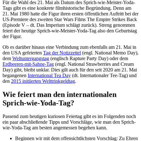
Für die Wahl des 21. Mai als Datum des Sprich-wie-Meister-Yoda-
Tags gibt es eine konkrete filmhistorische Begründung. Denn am
21. Mai 1980 hatte die Figur ihren ersten öffentlichen Auftritt bei der
US-Premiere des zweiten Star Wars Films The Empire Strikes Back
(Episode V – dt. Das Imperium schlägt zurück). Streng genommen
feiert der heutige Sprich-wie-Meister-Yoda-Tag also den Geburtstag
der Figur.
Ob es darüber hinaus eine Verbindung zum ebenfalls am 21. Mai in
den USA gefeierten
Tag der Notizzettel
(engl. National Memo Day),
dem
Weltuntergangstag
(englisch Rapture Party Day) oder dem
Erdbeeren-mit-Sahne-Tag
(engl. National Strawberries and Cream
Day) gibt, bleibt unklar. Dies gilt auch für den seit 2020 am 21. Mai
begangenen
International Tea Day
(dt. Internationaler Tee-Tag) und
den
2015 initiierten Welttrinkgeldtag
.
Wie feiert man den internationalen
Sprich-wie-Yoda-Tag?
Passend zum heutigen kuriosen Feiertag gibt es im Folgenden noch
ein paar abschließende Tipps und Vorschläge, wie man den Sprich-
wie-Yoda-Tag am besten angemessen begehen kann.
Beginnen wir mit dem offensichtlichsten Vorschlag: Zu Ehren