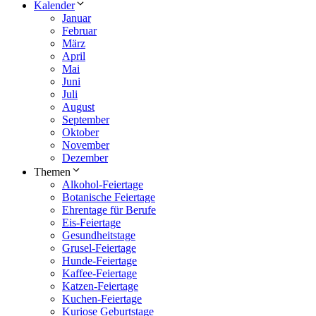
Kalender
Januar
Februar
März
April
Mai
Juni
Juli
August
September
Oktober
November
Dezember
Themen
Alkohol-Feiertage
Botanische Feiertage
Ehrentage für Berufe
Eis-Feiertage
Gesundheitstage
Grusel-Feiertage
Hunde-Feiertage
Kaffee-Feiertage
Katzen-Feiertage
Kuchen-Feiertage
Kuriose Geburtstage