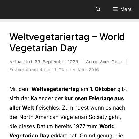
Zum
Menü
Inhalt
springen
Weltvegetariertag – World
Vegetarian Day
Aktualisiert:
29. September 2025
|
Autor: Sven Giese
|
Erstveröffentlichung:
1. Oktober
Jahr:
2016
Mit dem
Weltvegetariertag
am
1. Oktober
gibt
sich der Kalender der
kuriosen Feiertage aus
aller Welt
fleischlos. Zumindest wenn es nach
der North American Vegetarian Society geht,
die dieses Datum bereits 1977 zum
World
Vegetarian Day
erklärt hat. Grund genug, die