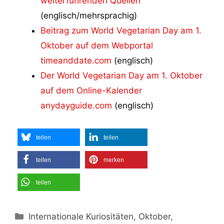
weiterführenden Quellen
(englisch/mehrsprachig)
Beitrag zum World Vegetarian Day am 1.
Oktober auf dem Webportal
timeanddate.com
(englisch)
Der World Vegetarian Day am 1. Oktober
auf dem Online-Kalender
anydayguide.com
(englisch)
teilen
teilen
teilen
merken
teilen
Kategorien
Internationale Kuriositäten, Oktober,