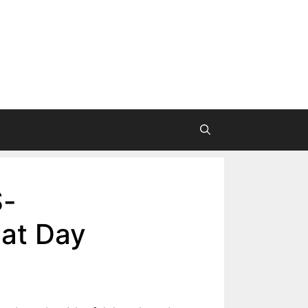
S-
at Day