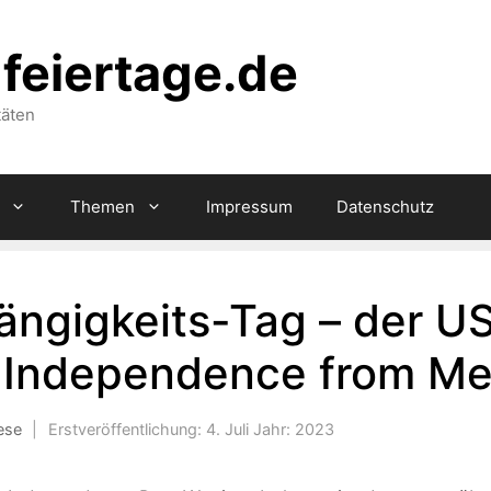
feiertage.de
täten
Themen
Impressum
Datenschutz
ängigkeits-Tag – der U
 Independence from Me
ese
|
Erstveröffentlichung:
4. Juli
Jahr:
2023