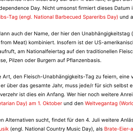
 Independence Day. Nicht umsonst firmiert dieses Datum 
ibs-Tag (engl. National Barbecued Spareribs Day)
und a
 dann auch der Name, der hier den Unabhängigkeitstag 
 from Meat) kombiniert. Insofern ist der US-amerikani
aufruft, am Nationalfeiertag auf den traditionellen Fleis
e, Pilzen oder Burgern auf Pflanzenbasis.
te Art, den Fleisch-Unabhängigkeits-Tag zu feiern, eine
der über das gesamte Jahr, muss jede/r für sich selbst 
hverzehr ist dies ein Anfang. Wer hier noch weitere Anre
etarian Day) am 1. Oktober
und den
Weltvegantag (Worl
 Alternativen sucht, findet für den 4. Juli weitere Anlä
usik
(engl. National Country Music Day), als
Brate-Eier