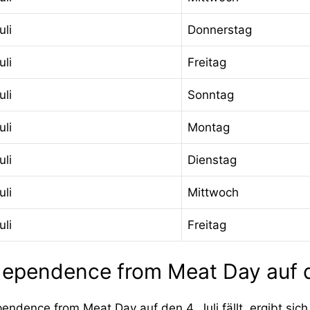
uli
Donnerstag
uli
Freitag
uli
Sonntag
uli
Montag
uli
Dienstag
uli
Mittwoch
uli
Freitag
ndependence from Meat Day auf d
ndence from Meat Day auf den 4. Juli fällt, ergibt si