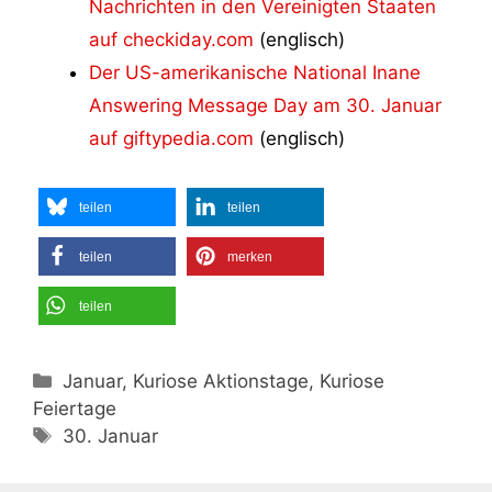
Nachrichten in den Vereinigten Staaten
auf checkiday.com
(englisch)
Der US-amerikanische National Inane
Answering Message Day am 30. Januar
auf giftypedia.com
(englisch)
teilen
teilen
teilen
merken
teilen
Kategorien
Januar, Kuriose Aktionstage, Kuriose
Feiertage
Schlagwörter
30. Januar