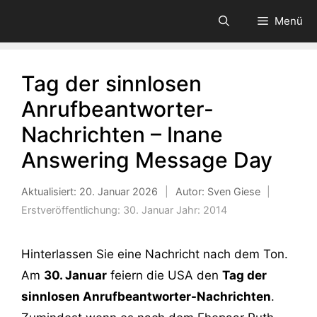
Zum
Menü
Inhalt
springen
Tag der sinnlosen
Anrufbeantworter-
Nachrichten – Inane
Answering Message Day
Aktualisiert:
20. Januar 2026
|
Autor: Sven Giese
|
Erstveröffentlichung:
30. Januar
Jahr:
2014
Hinterlassen Sie eine Nachricht nach dem Ton.
Am
30. Januar
feiern die USA den
Tag der
sinnlosen Anrufbeantworter-Nachrichten
.