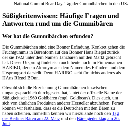
National Gummi Bear Day. Tag der Gummibärchen in den USA. 
Süßigkeitenwissen: Häufige Fragen und
Antworten rund um die Gummibären
Wer hat die Gummibärchen erfunden?
Die Gummibärchen sind eine Bonner Erfindung. Konkret gehen die
Fruchtgummis in Bärenform auf den Bonner Hans Riegel zurück,
der sie 1922 unter dem Namen Tanzbären auf den Markt gebracht
hat. Dieser Ursprung findet sich auch heute noch im Firmennamen
HARIBO, der ein Akronym aus dem Namen des Erfinders und dem
Ursprungsort darstellt. Denn HARIBO steht für nichts anderes als
HAns RIegel BOnn.
Obwohl sich die Bezeichnung Gummibärchen inzwischen
umgangssprachlich durchgesetzt hat, lautet der offizielle Name der
Süßigkeit seit 1960 Goldbären (engl. Goldbears). Dies auch, um
sich von ähnlichen Produkten anderer Hersteller abzuheben. Ferner
können wir festhalten, dass es die Deutschen mit den Bären zu
haben scheinen. Immerhin kennen wir hierzulande noch den
Tag
des Berliner Bären am 22. März
und den
Bärengedenktag am 26.
Juni
.