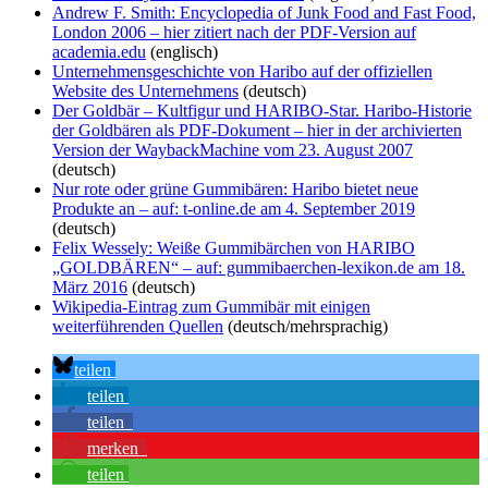
Andrew F. Smith: Encyclopedia of Junk Food and Fast Food,
London 2006 – hier zitiert nach der PDF-Version auf
academia.edu
(englisch)
Unternehmensgeschichte von Haribo auf der offiziellen
Website des Unternehmens
(deutsch)
Der Goldbär – Kultfigur und HARIBO-Star. Haribo-Historie
der Goldbären als PDF-Dokument – hier in der archivierten
Version der WaybackMachine vom 23. August 2007
(deutsch)
Nur rote oder grüne Gummibären: Haribo bietet neue
Produkte an – auf: t-online.de am 4. September 2019
(deutsch)
Felix Wessely: Weiße Gummibärchen von HARIBO
„GOLDBÄREN“ – auf: gummibaerchen-lexikon.de am 18.
März 2016
(deutsch)
Wikipedia-Eintrag zum Gummibär mit einigen
weiterführenden Quellen
(deutsch/mehrsprachig)
teilen
teilen
teilen
merken
teilen