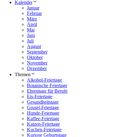
Kalender
Januar
Februar
März
April
Mai
Juni
Juli
August
September
Oktober
November
Dezember
Themen
Alkohol-Feiertage
Botanische Feiertage
Ehrentage für Berufe
Eis-Feiertage
Gesundheitstage
Grusel-Feiertage
Hunde-Feiertage
Kaffee-Feiertage
Katzen-Feiertage
Kuchen-Feiertage
Kuriose Geburtstage