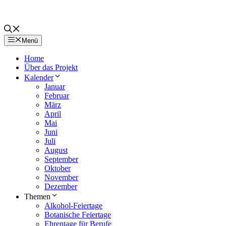
Menü
Home
Über das Projekt
Kalender
Januar
Februar
März
April
Mai
Juni
Juli
August
September
Oktober
November
Dezember
Themen
Alkohol-Feiertage
Botanische Feiertage
Ehrentage für Berufe