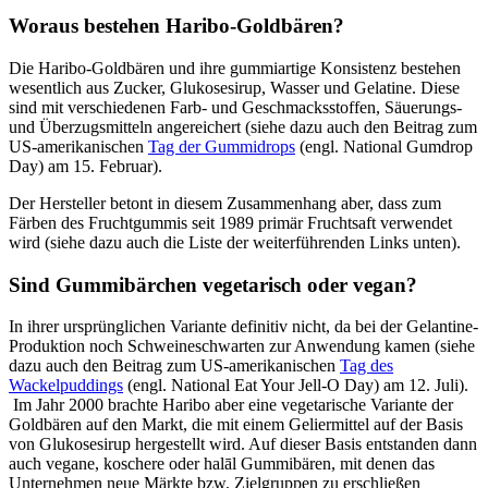
Woraus bestehen Haribo-Goldbären?
Die Haribo-Goldbären und ihre gummiartige Konsistenz bestehen
wesentlich aus Zucker, Glukosesirup, Wasser und Gelatine. Diese
sind mit verschiedenen Farb- und Geschmacksstoffen, Säuerungs-
und Überzugsmitteln angereichert (siehe dazu auch den Beitrag zum
US-amerikanischen
Tag der Gummidrops
(engl. National Gumdrop
Day) am 15. Februar).
Der Hersteller betont in diesem Zusammenhang aber, dass zum
Färben des Fruchtgummis seit 1989 primär Fruchtsaft verwendet
wird (siehe dazu auch die Liste der weiterführenden Links unten).
Sind Gummibärchen vegetarisch oder vegan?
In ihrer ursprünglichen Variante definitiv nicht, da bei der Gelantine-
Produktion noch Schweineschwarten zur Anwendung kamen (siehe
dazu auch den Beitrag zum US-amerikanischen
Tag des
Wackelpuddings
(engl. National Eat Your Jell-O Day) am 12. Juli).
Im Jahr 2000 brachte Haribo aber eine vegetarische Variante der
Goldbären auf den Markt, die mit einem Geliermittel auf der Basis
von Glukosesirup hergestellt wird. Auf dieser Basis entstanden dann
auch vegane, koschere oder halāl Gummibären, mit denen das
Unternehmen neue Märkte bzw. Zielgruppen zu erschließen