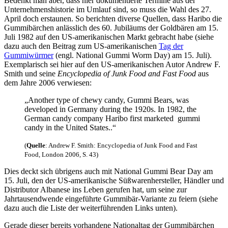
Bedenkt man aber, dass hier dokumentierte Termine aus der
Unternehmenshistorie im Umlauf sind, so muss die Wahl des 27.
April doch erstaunen. So berichten diverse Quellen, dass Haribo die
Gummibärchen anlässlich des 60. Jubiläums der Goldbären am 15.
Juli 1982 auf den US-amerikanischen Markt gebracht habe (siehe
dazu auch den Beitrag zum US-amerikanischen
Tag der
Gummiwürmer
(engl. National Gummi Worm Day) am 15. Juli).
Exemplarisch sei hier auf den US-amerikanischen Autor Andrew F.
Smith und seine
Encyclopedia of Junk Food and Fast Food
aus
dem Jahre 2006 verwiesen:
„Another type of chewy candy, Gummi Bears, was
developed in Germany during the 1920s. In 1982, the
German candy company Haribo first marketed gummi
candy in the United States..“
(
Quelle
: Andrew F. Smith: Encyclopedia of Junk Food and Fast
Food, London 2006, S. 43)
Dies deckt sich übrigens auch mit National Gummi Bear Day am
15. Juli, den der US-amerikanische Süßwarenhersteller, Händler und
Distributor Albanese ins Leben gerufen hat, um seine zur
Jahrtausendwende eingeführte Gummibär-Variante zu feiern (siehe
dazu auch die Liste der weiterführenden Links unten).
Gerade dieser bereits vorhandene Nationaltag der Gummibärchen