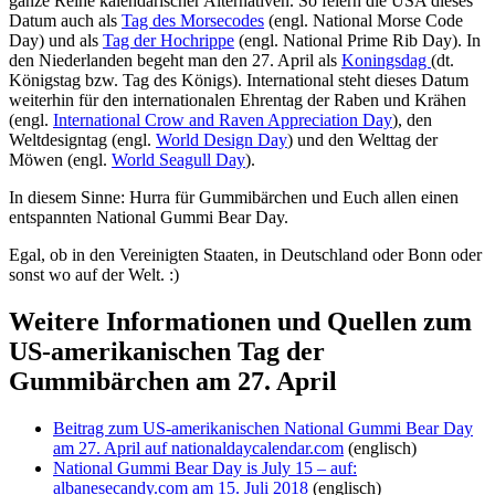
ganze Reihe kalendarischer Alternativen. So feiern die USA dieses
Datum auch als
Tag des Morsecodes
(engl. National Morse Code
Day) und als
Tag der Hochrippe
(engl. National Prime Rib Day). In
den Niederlanden begeht man den 27. April als
Koningsdag
(dt.
Königstag bzw. Tag des Königs). International steht dieses Datum
weiterhin für den internationalen Ehrentag der Raben und Krähen
(engl.
International Crow and Raven Appreciation Day
), den
Weltdesigntag (engl.
World Design Day
) und den Welttag der
Möwen (engl.
World Seagull Day
).
In diesem Sinne: Hurra für Gummibärchen und Euch allen einen
entspannten National Gummi Bear Day.
Egal, ob in den Vereinigten Staaten, in Deutschland oder Bonn oder
sonst wo auf der Welt. :)
Weitere Informationen und Quellen zum
US-amerikanischen Tag der
Gummibärchen am 27. April
Beitrag zum US-amerikanischen National Gummi Bear Day
am 27. April auf nationaldaycalendar.com
(englisch)
National Gummi Bear Day is July 15 – auf:
albanesecandy.com am 15. Juli 2018
(englisch)