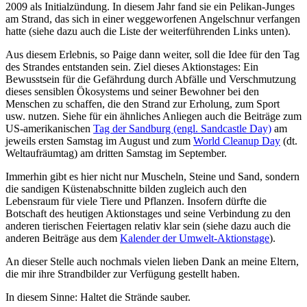
2009 als Initialzündung. In diesem Jahr fand sie ein Pelikan-Junges
am Strand, das sich in einer weggeworfenen Angelschnur verfangen
hatte (siehe dazu auch die Liste der weiterführenden Links unten).
Aus diesem Erlebnis, so Paige dann weiter, soll die Idee für den Tag
des Strandes entstanden sein. Ziel dieses Aktionstages: Ein
Bewusstsein für die Gefährdung durch Abfälle und Verschmutzung
dieses sensiblen Ökosystems und seiner Bewohner bei den
Menschen zu schaffen, die den Strand zur Erholung, zum Sport
usw. nutzen. Siehe für ein ähnliches Anliegen auch die Beiträge zum
US-amerikanischen
Tag der Sandburg (engl. Sandcastle Day)
am
jeweils ersten Samstag im August und zum
World Cleanup Day
(dt.
Weltaufräumtag) am dritten Samstag im September.
Immerhin gibt es hier nicht nur Muscheln, Steine und Sand, sondern
die sandigen Küstenabschnitte bilden zugleich auch den
Lebensraum für viele Tiere und Pflanzen. Insofern dürfte die
Botschaft des heutigen Aktionstages und seine Verbindung zu den
anderen tierischen Feiertagen relativ klar sein (siehe dazu auch die
anderen Beiträge aus dem
Kalender der Umwelt-Aktionstage
).
An dieser Stelle auch nochmals vielen lieben Dank an meine Eltern,
die mir ihre Strandbilder zur Verfügung gestellt haben.
In diesem Sinne: Haltet die Strände sauber.