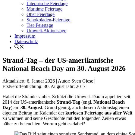
Literarische Feiertage
Maritime Feiertage
Obst-Feiertage
Schokoladen-Feiertage
Tier-Feiertage
Umwelt-Aktionstage
Impressum
Datenschutz
Strand-Tag – der US-amerikanische
National Beach Day am 30. August 2026
Aktualisiert:
6. Januar 2026
|
Autor: Sven Giese
|
Erstveröffentlichung:
30. August
Jahr:
2017
Haltet die Strände sauber. Schützt die Umwelt. Daran appelliert seit
2014 der US-amerikanische
Strand-Tag
(engl.
National Beach
Day
) am
30. August
. Grund genug, auch diesem Aktionstag einen
eigenen Beitrag im Kalender der
kuriosen Feiertage aus aller Welt
zu widmen und seine Geschichte mit den folgenden Zeilen etwas
näher zu beleuchten. Worum geht es dabei?