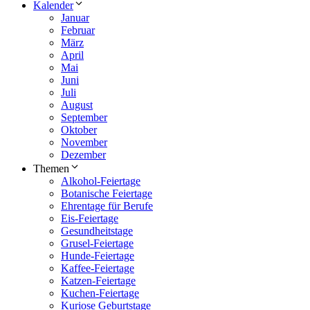
Kalender
Januar
Februar
März
April
Mai
Juni
Juli
August
September
Oktober
November
Dezember
Themen
Alkohol-Feiertage
Botanische Feiertage
Ehrentage für Berufe
Eis-Feiertage
Gesundheitstage
Grusel-Feiertage
Hunde-Feiertage
Kaffee-Feiertage
Katzen-Feiertage
Kuchen-Feiertage
Kuriose Geburtstage