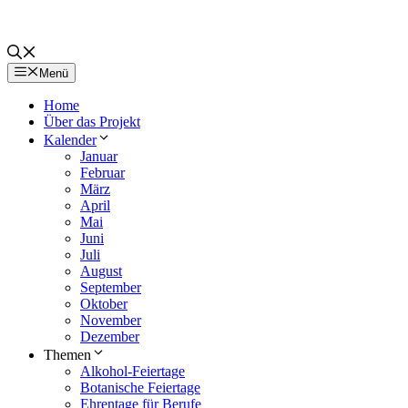
Menü
Home
Über das Projekt
Kalender
Januar
Februar
März
April
Mai
Juni
Juli
August
September
Oktober
November
Dezember
Themen
Alkohol-Feiertage
Botanische Feiertage
Ehrentage für Berufe