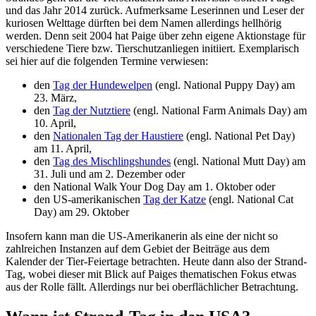
und das Jahr 2014 zurück. Aufmerksame Leserinnen und Leser der
kuriosen Welttage dürften bei dem Namen allerdings hellhörig
werden. Denn seit 2004 hat Paige über zehn eigene Aktionstage für
verschiedene Tiere bzw. Tierschutzanliegen initiiert. Exemplarisch
sei hier auf die folgenden Termine verwiesen:
den
Tag der Hundewelpen
(engl. National Puppy Day) am
23. März,
den
Tag der Nutztiere
(engl. National Farm Animals Day) am
10. April,
den
Nationalen Tag der Haustiere
(engl. National Pet Day)
am 11. April,
den
Tag des Mischlingshundes
(engl. National Mutt Day) am
31. Juli und am 2. Dezember oder
den National Walk Your Dog Day am 1. Oktober oder
den US-amerikanischen
Tag der Katze
(engl. National Cat
Day) am 29. Oktober
Insofern kann man die US-Amerikanerin als eine der nicht so
zahlreichen Instanzen auf dem Gebiet der Beiträge aus dem
Kalender der Tier-Feiertage betrachten. Heute dann also der Strand-
Tag, wobei dieser mit Blick auf Paiges thematischen Fokus etwas
aus der Rolle fällt. Allerdings nur bei oberflächlicher Betrachtung.