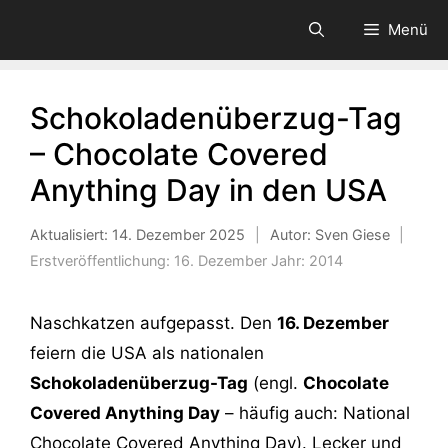
Zum
Menü
Inhalt
springen
Schokoladenüberzug-Tag
– Chocolate Covered
Anything Day in den USA
Aktualisiert:
14. Dezember 2025
|
Autor: Sven Giese
|
Erstveröffentlichung:
16. Dezember
Jahr:
2014
Naschkatzen aufgepasst. Den
16. Dezember
feiern die USA als nationalen
Schokoladenüberzug-Tag
(engl.
Chocolate
Covered Anything Day
– häufig auch: National
‬Chocolate Covered Anything Day). Lecker und