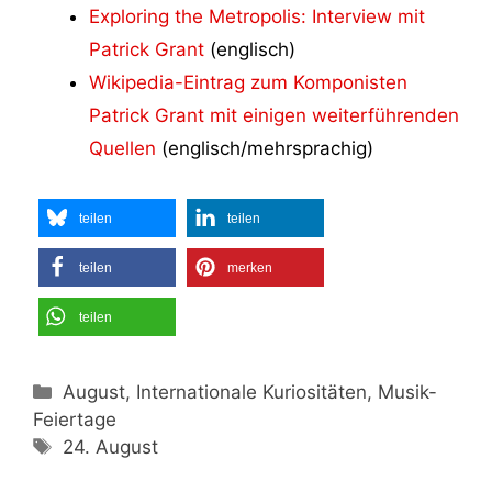
Exploring the Metropolis: Interview mit
Patrick Grant
(englisch)
Wikipedia-Eintrag zum Komponisten
Patrick Grant mit einigen weiterführenden
Quellen
(englisch/mehrsprachig)
teilen
teilen
teilen
merken
teilen
Kategorien
August, Internationale Kuriositäten, Musik-
Feiertage
Schlagwörter
24. August