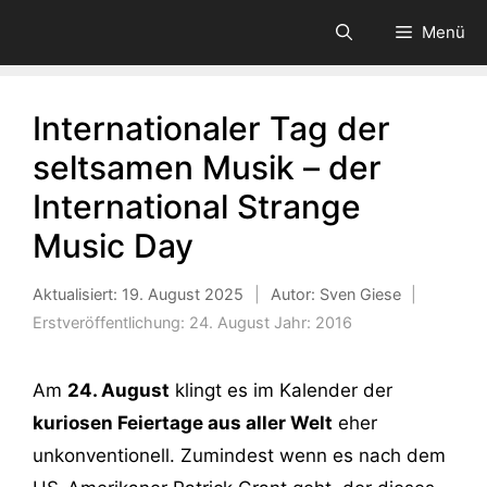
Zum
Menü
Inhalt
springen
Internationaler Tag der
seltsamen Musik – der
International Strange
Music Day
Aktualisiert:
19. August 2025
|
Autor: Sven Giese
|
Erstveröffentlichung:
24. August
Jahr:
2016
Am
24. August
klingt es im Kalender der
kuriosen Feiertage aus aller Welt
eher
unkonventionell. Zumindest wenn es nach dem