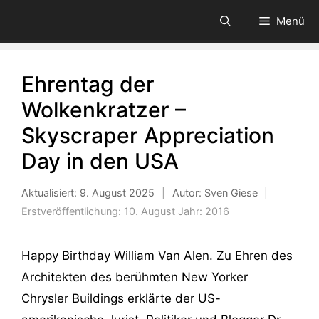
Zum
Menü
Inhalt
springen
Ehrentag der
Wolkenkratzer –
Skyscraper Appreciation
Day in den USA
Aktualisiert:
9. August 2025
|
Autor: Sven Giese
|
Erstveröffentlichung:
10. August
Jahr:
2016
Happy Birthday William Van Alen. Zu Ehren des
Architekten des berühmten New Yorker
Chrysler Buildings erklärte der US-