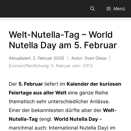
Zum
Menü
Inhalt
springen
Welt-Nutella-Tag – World
Nutella Day am 5. Februar
Aktualisiert:
2. Februar 2026
|
Autor: Sven Giese
|
Erstveröffentlichung:
5. Februar
Jahr:
2013
Der
5. Februar
liefert im
Kalender der
kuriosen
Feiertage aus aller Welt
eine ganze Reihe
thematisch sehr unterschiedlicher Anlässe.
Einer der bekanntesten dürfte aber der
Welt-
Nutella-Tag
(engl.
World Nutella Day
–
manchmal auch: International Nutella Day) im