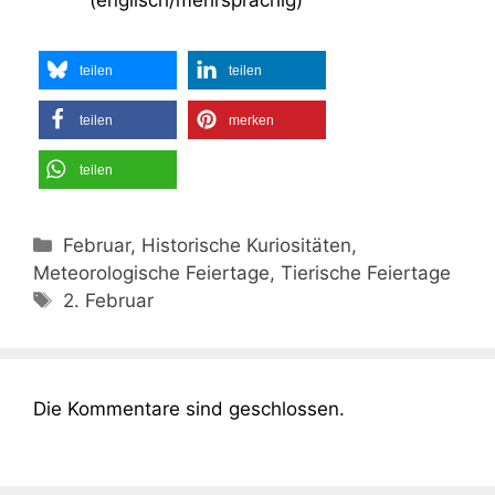
(englisch/mehrsprachig)
teilen
teilen
teilen
merken
teilen
Kategorien
Februar, Historische Kuriositäten,
Meteorologische Feiertage, Tierische Feiertage
Schlagwörter
2. Februar
Die Kommentare sind geschlossen.