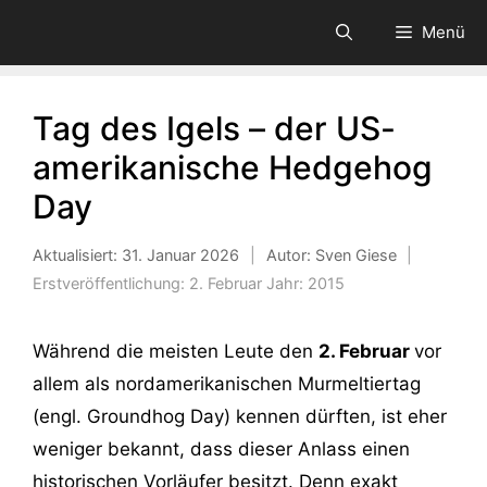
Zum
Menü
Inhalt
springen
Tag des Igels – der US-
amerikanische Hedgehog
Day
Aktualisiert:
31. Januar 2026
|
Autor: Sven Giese
|
Erstveröffentlichung:
2. Februar
Jahr:
2015
Während die meisten Leute den
2. Februar
vor
allem als nordamerikanischen Murmeltiertag
(engl. Groundhog Day) kennen dürften, ist eher
weniger bekannt, dass dieser Anlass einen
historischen Vorläufer besitzt. Denn exakt