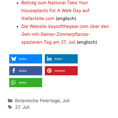
Beitrag zum National Take Your
Houseplants For A Walk Day auf
thefactsite.com
(englisch)
Die Website daysoftheyear.com über den
Geh-mit-Deiner-Zimmerpflanze-
spazieren-Tag am 27. Juli
(englisch)
teilen
teilen
teilen
merken
teilen
Kategorien
Botanische Feiertage, Juli
Schlagwörter
27. Juli