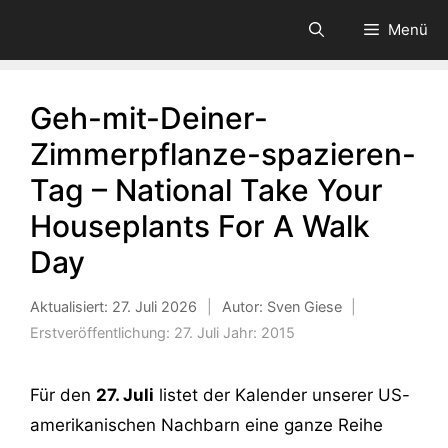
Zum
Menü
Inhalt
springen
Geh-mit-Deiner-
Zimmerpflanze-spazieren-
Tag – National Take Your
Houseplants For A Walk
Day
Aktualisiert:
27. Juli 2026
|
Autor: Sven Giese
|
Erstveröffentlichung:
27. Juli
Jahr:
2015
Für den
27. Juli
listet der Kalender unserer US-
amerikanischen Nachbarn eine ganze Reihe