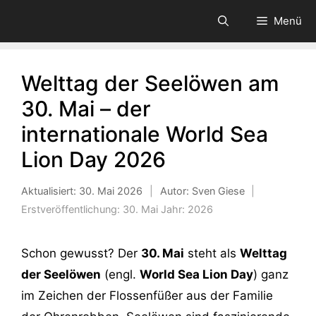
Zum
Menü
Inhalt
springen
Welttag der Seelöwen am
30. Mai – der
internationale World Sea
Lion Day 2026
Aktualisiert:
30. Mai 2026
|
Autor: Sven Giese
|
Erstveröffentlichung:
30. Mai
Jahr:
2026
Schon gewusst? Der
30. Mai
steht als
Welttag
der Seelöwen
(engl.
World Sea Lion Day
) ganz
im Zeichen der Flossenfüßer aus der Familie