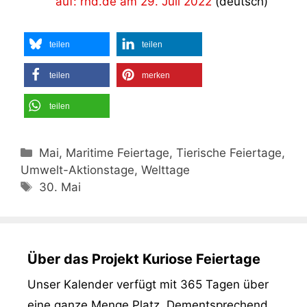
auf: rnd.de am 29. Juli 2022
(deutsch)
teilen
teilen
teilen
merken
teilen
Kategorien
Mai, Maritime Feiertage, Tierische Feiertage,
Umwelt-Aktionstage, Welttage
Schlagwörter
30. Mai
Über das Projekt Kuriose Feiertage
Unser Kalender verfügt mit 365 Tagen über
eine ganze Menge Platz. Dementsprechend