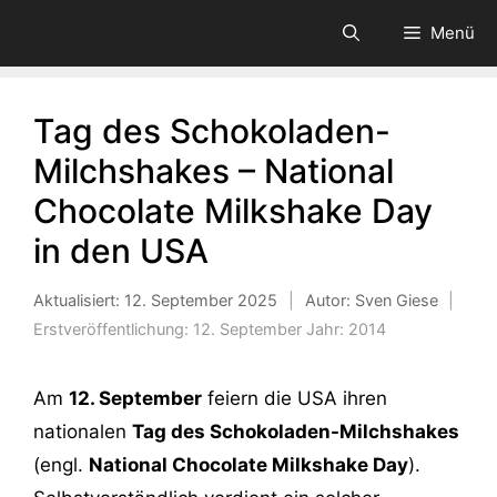
Zum
Menü
Inhalt
springen
Tag des Schokoladen-
Milchshakes – National
Chocolate Milkshake Day
in den USA
Aktualisiert:
12. September 2025
|
Autor: Sven Giese
|
Erstveröffentlichung:
12. September
Jahr:
2014
Am
12. September
feiern die USA ihren
nationalen
Tag des Schokoladen-Milchshakes
(engl.
National Chocolate Milkshake Day
).