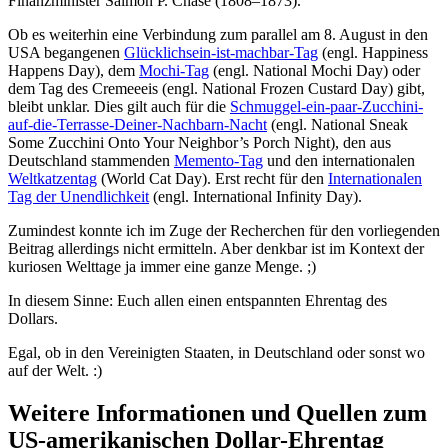
Finanzminister Salmon P. Chase (1808–1873).
Ob es weiterhin eine Verbindung zum parallel am 8. August in den
USA begangenen
Glücklichsein-ist-machbar-Tag
(engl. Happiness
Happens Day), dem
Mochi-Tag
(engl. National Mochi Day) oder
dem Tag des Cremeeeis (engl. National Frozen Custard Day) gibt,
bleibt unklar. Dies gilt auch für die
Schmuggel-ein-paar-Zucchini-
auf-die-Terrasse-Deiner-Nachbarn-Nacht
(engl. National Sneak
Some Zucchini Onto Your Neighbor’s Porch Night), den aus
Deutschland stammenden
Memento-Tag
und den internationalen
Weltkatzentag
(World Cat Day). Erst recht für den
Internationalen
Tag der Unendlichkeit
(engl. International Infinity Day).
Zumindest konnte ich im Zuge der Recherchen für den vorliegenden
Beitrag allerdings nicht ermitteln. Aber denkbar ist im Kontext der
kuriosen Welttage ja immer eine ganze Menge. ;)
In diesem Sinne: Euch allen einen entspannten Ehrentag des
Dollars.
Egal, ob in den Vereinigten Staaten, in Deutschland oder sonst wo
auf der Welt. :)
Weitere Informationen und Quellen zum
US-amerikanischen Dollar-Ehrentag