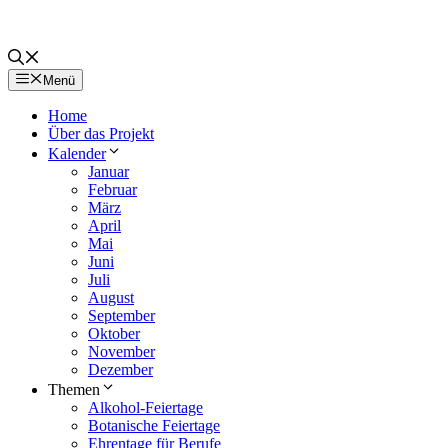
Menü
Home
Über das Projekt
Kalender
Januar
Februar
März
April
Mai
Juni
Juli
August
September
Oktober
November
Dezember
Themen
Alkohol-Feiertage
Botanische Feiertage
Ehrentage für Berufe