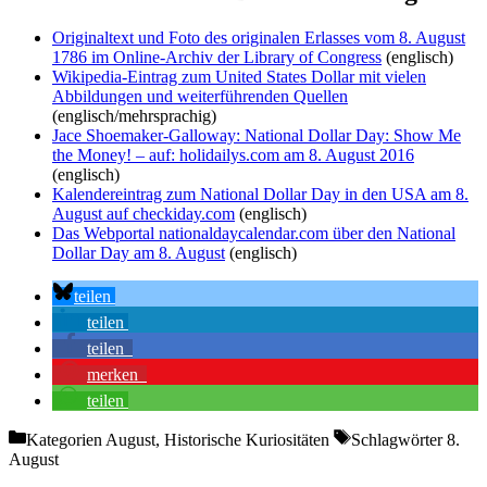
Originaltext und Foto des originalen Erlasses vom 8. August
1786 im Online-Archiv der Library of Congress
(englisch)
Wikipedia-Eintrag zum United States Dollar mit vielen
Abbildungen und weiterführenden Quellen
(englisch/mehrsprachig)
Jace Shoemaker-Galloway: National Dollar Day: Show Me
the Money! – auf: holidailys.com am 8. August 2016
(englisch)
Kalendereintrag zum National Dollar Day in den USA am 8.
August auf checkiday.com
(englisch)
Das Webportal nationaldaycalendar.com über den National
Dollar Day am 8. August
(englisch)
teilen
teilen
teilen
merken
teilen
Kategorien
August, Historische Kuriositäten
Schlagwörter
8.
August