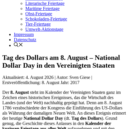
Literarische Feiertage
Maritime Feiertage
Obst-Feiertage
Schokoladen-Feiertage
Tier-Feiertage
Umwelt-Aktionstage
Impressum
Datenschutz
Tag des Dollars am 8. August – National
Dollar Day in den Vereinigten Staaten
Aktualisiert:
4. August 2026
|
Autor: Sven Giese
|
Erstveröffentlichung:
8. August
Jahr:
2017
Der
8. August
steht im Kalender der Vereinigten Staaten ganz im
Zeichen eines historischen Ereignisses, das die Wirtschaft des
Landes (und der Welt) nachhaltig geprägt hat. Denn am 8. August
1786 verabschiedete der Kongress die Einführung des US-Dollars
als Währung der damaligen Neuen Welt. An dieses Ereignis erinnert
der heutige
National Dollar Day
(dt.
Tag des Dollars
). Grund
genug, die Geschichte dieses Anlasses in den
Kalender der
kuriosen Feiertage aus aller Welt
aufzunehmen und mit den