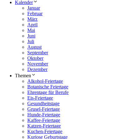
Kalender
Januar
Februar
März
April
Mai
Juni
Juli
August
September
Oktober
November
Dezember
Themen
Alkohol-Feiertage
Botanische Feiertage
Ehrentage für Berufe
Eis-Feiertage
Gesundheitstage
Grusel-Feiertage
Hunde-Feiertage
Kaffee-Feiertage
Katzen-Feiertage
Kuchen-Feiertage
Kuriose Geburtstage