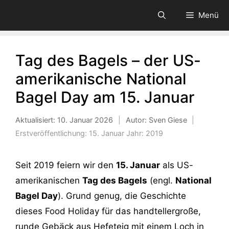
Zum
Menü
Inhalt
springen
Tag des Bagels – der US-
amerikanische National
Bagel Day am 15. Januar
Aktualisiert:
10. Januar 2026
|
Autor: Sven Giese
|
Erstveröffentlichung:
15. Januar
Jahr:
2019
Seit 2019 feiern wir den
15. Januar
als US-
amerikanischen
Tag des Bagels
(engl.
National
Bagel Day
). Grund genug, die Geschichte
dieses Food Holiday für das handtellergroße,
runde Gebäck aus Hefeteig mit einem Loch in