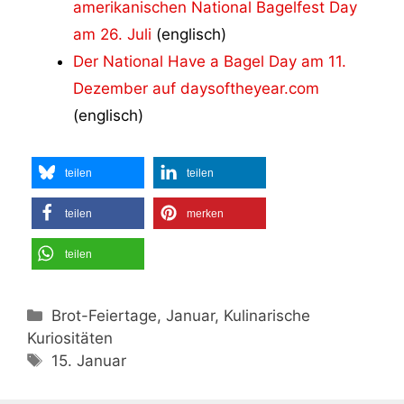
amerikanischen National Bagelfest Day
am 26. Juli
(englisch)
Der National Have a Bagel Day am 11.
Dezember auf daysoftheyear.com
(englisch)
teilen
teilen
teilen
merken
teilen
Kategorien
Brot-Feiertage, Januar, Kulinarische
Kuriositäten
Schlagwörter
15. Januar