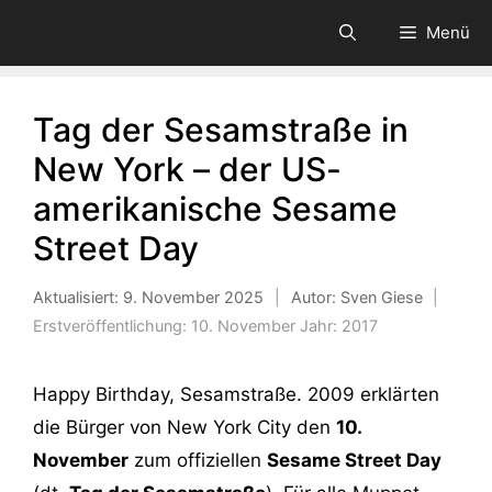
Zum
Menü
Inhalt
springen
Tag der Sesamstraße in
New York – der US-
amerikanische Sesame
Street Day
Aktualisiert:
9. November 2025
|
Autor: Sven Giese
|
Erstveröffentlichung:
10. November
Jahr:
2017
Happy Birthday, Sesamstraße. 2009 erklärten
die Bürger von New York City den
10.
November
zum offiziellen
Sesame Street Day