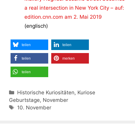
a real intersection in New York City – auf:
edition.cnn.com am 2. Mai 2019
(englisch)
teilen
teilen
teilen
merken
teilen
Kategorien
Historische Kuriositäten, Kuriose
Geburtstage, November
Schlagwörter
10. November