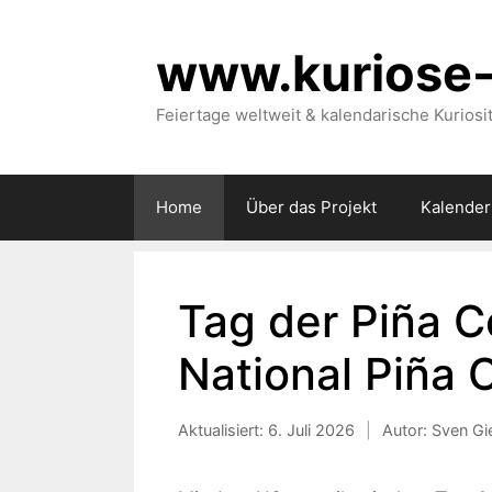
Zum
Inhalt
www.kuriose-
springen
Feiertage weltweit & kalendarische Kuriosi
Home
Über das Projekt
Kalender
Tag der Piña C
National Piña 
Aktualisiert:
6. Juli 2026
|
Autor: Sven Gi