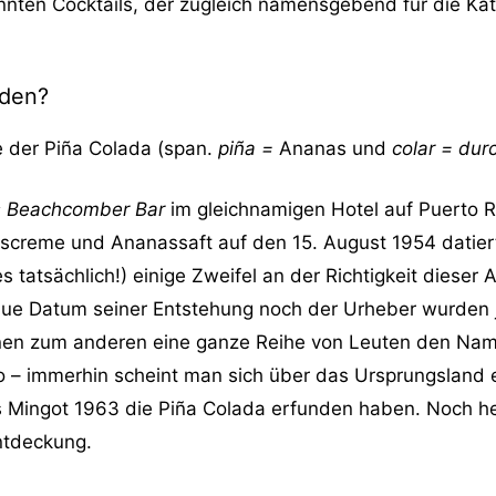
nten Cocktails, der zugleich namensgebend für die Kat
nden?
 der Piña Colada (span.
piña =
Ananas und
colar = dur
’s Beachcomber Bar
im gleichnamigen Hotel auf Puerto R
screme und Ananassaft auf den 15. August 1954 datiert.
 es tatsächlich!) einige Zweifel an der Richtigkeit dies
aue Datum seiner Entstehung noch der Urheber wurden 
nen zum anderen eine ganze Reihe von Leuten den Na
o – immerhin scheint man sich über das Ursprungsland ei
Mingot 1963 die Piña Colada erfunden haben. Noch he
ntdeckung.