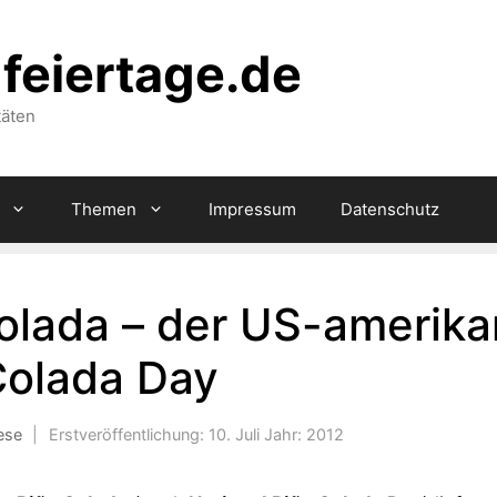
feiertage.de
täten
Themen
Impressum
Datenschutz
olada – der US-amerika
Colada Day
ese
|
Erstveröffentlichung:
10. Juli
Jahr:
2012