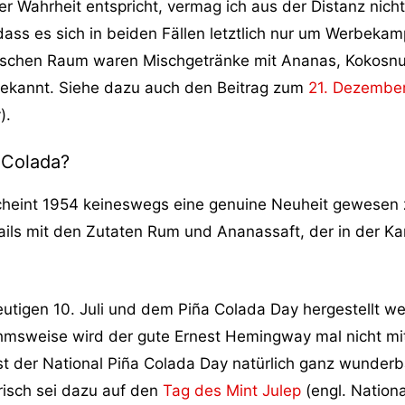
r Wahrheit entspricht, vermag ich aus der Distanz nicht
, dass es sich in beiden Fällen letztlich nur um Werbek
bischen Raum waren Mischgetränke mit Ananas, Kokosn
bekannt. Siehe dazu auch den Beitrag zum
21. Dezember
).
 Colada?
eint 1954 keineswegs eine genuine Neuheit gewesen zu s
ils mit den Zutaten Rum und Ananassaft, der in der Ka
eutigen 10. Juli und dem Piña Colada Day hergestellt we
nahmsweise wird der gute Ernest Hemingway mal nicht mit
st der National Piña Colada Day natürlich ganz wunderb
risch sei dazu auf den
Tag des Mint Julep
(engl. Nation