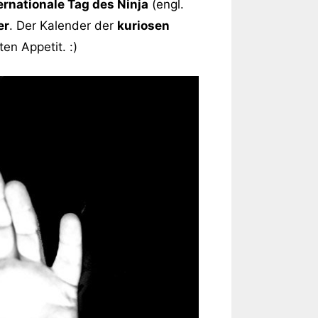
ernationale Tag des Ninja
(engl.
er
. Der Kalender der
kuriosen
en Appetit. :)