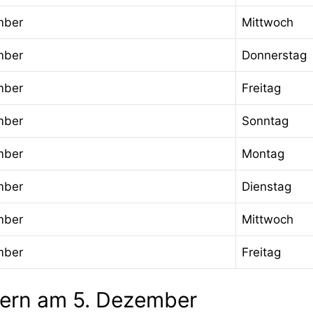
mber
Mittwoch
mber
Donnerstag
mber
Freitag
mber
Sonntag
mber
Montag
mber
Dienstag
mber
Mittwoch
mber
Freitag
gern am 5. Dezember