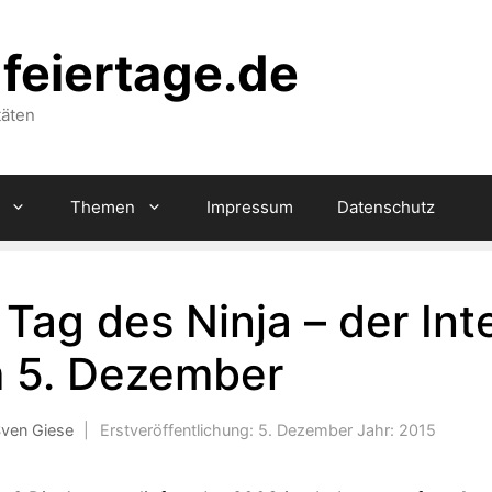
feiertage.de
täten
Themen
Impressum
Datenschutz
 Tag des Ninja – der Int
m 5. Dezember
Sven Giese
|
Erstveröffentlichung:
5. Dezember
Jahr:
2015