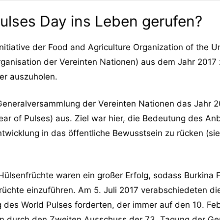
ulses Day ins Leben gerufen?
nitiative der Food and Agriculture Organization of the U
ganisation der Vereinten Nationen) aus dem Jahr 2017 
iter auszuholen.
 Generalversammlung der Vereinten Nationen das Jahr 2
Year of Pulses) aus. Ziel war hier, die Bedeutung des A
ntwicklung in das öffentliche Bewusstsein zu rücken (si
Hülsenfrüchte waren ein großer Erfolg, sodass Burkina F
rüchte einzuführen. Am 5. Juli 2017 verabschiedeten di
ng des World Pulses forderten, der immer auf den 10. Feb
ann durch den Zweiten Ausschuss der 73. Tagung der G