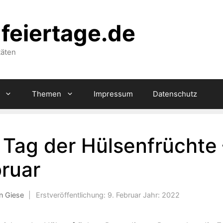
feiertage.de
täten
Themen
Impressum
Datenschutz
r Tag der Hülsenfrüchte
ruar
n Giese
|
Erstveröffentlichung:
9. Februar
Jahr:
2022