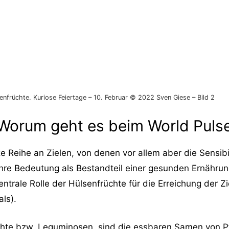
senfrüchte. Kuriose Feiertage – 10. Februar © 2022 Sven Giese – Bild 2
: Worum geht es beim World Puls
e Reihe an Zielen, von denen vor allem aber die Sensibil
re Bedeutung als Bestandteil einer gesunden Ernährung
ntrale Rolle der Hülsenfrüchte für die Erreichung der Z
ls).
te bzw. Leguminosen, sind die essbaren Samen von Pf