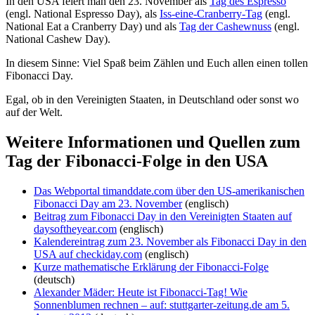
In den USA feiert man den 23. November als
Tag des Espresso
(engl. National Espresso Day), als
Iss-eine-Cranberry-Tag
(engl.
National Eat a Cranberry Day) und als
Tag der Cashewnuss
(engl.
National Cashew Day).
In diesem Sinne: Viel Spaß beim Zählen und Euch allen einen tollen
Fibonacci Day.
Egal, ob in den Vereinigten Staaten, in Deutschland oder sonst wo
auf der Welt.
Weitere Informationen und Quellen zum
Tag der Fibonacci-Folge in den USA
Das Webportal timanddate.com über den US-amerikanischen
Fibonacci Day am 23. November
(englisch)
Beitrag zum Fibonacci Day in den Vereinigten Staaten auf
daysoftheyear.com
(englisch)
Kalendereintrag zum 23. November als Fibonacci Day in den
USA auf checkiday.com
(englisch)
Kurze mathematische Erklärung der Fibonacci-Folge
(deutsch)
Alexander Mäder: Heute ist Fibonacci-Tag! Wie
Sonnenblumen rechnen – auf: stuttgarter-zeitung.de am 5.