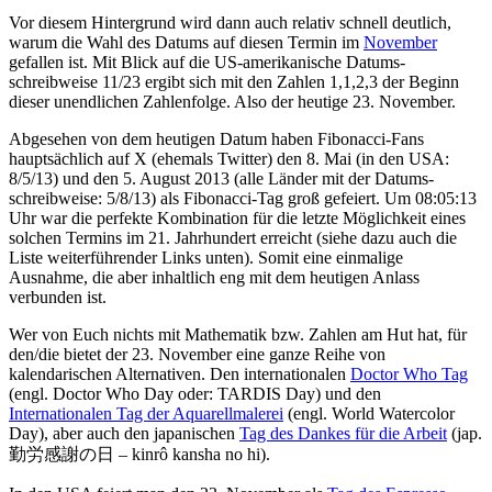
Vor diesem Hintergrund wird dann auch relativ schnell deutlich,
warum die Wahl des Datums auf diesen Termin im
November
gefallen ist. Mit Blick auf die US-amerikanische Datums­
schreibweise 11/23 ergibt sich mit den Zahlen 1,1,2,3 der Beginn
dieser unendlichen Zahlenfolge. Also der heutige 23. November.
Abgesehen von dem heutigen Datum haben Fibonacci-Fans
hauptsächlich auf X (ehemals Twitter) den 8. Mai (in den USA:
8/5/13) und den 5. August 2013 (alle Länder mit der Datums­
schreibweise: 5/8/13) als Fibonacci-Tag groß gefeiert. Um 08:05:13
Uhr war die perfekte Kombination für die letzte Möglichkeit eines
solchen Termins im 21. Jahrhundert erreicht (siehe dazu auch die
Liste weiterführender Links unten). Somit eine einmalige
Ausnahme, die aber inhaltlich eng mit dem heutigen Anlass
verbunden ist.
Wer von Euch nichts mit Mathematik bzw. Zahlen am Hut hat, für
den/die bietet der 23. November eine ganze Reihe von
kalendarischen Alternativen. Den internationalen
Doctor Who Tag
(engl. Doctor Who Day oder: TARDIS Day) und den
Internationalen Tag der Aquarellmalerei
(engl. World Watercolor
Day), aber auch den japanischen
Tag des Dankes für die Arbeit
(jap.
勤労感謝の日 – kinrô kansha no hi).