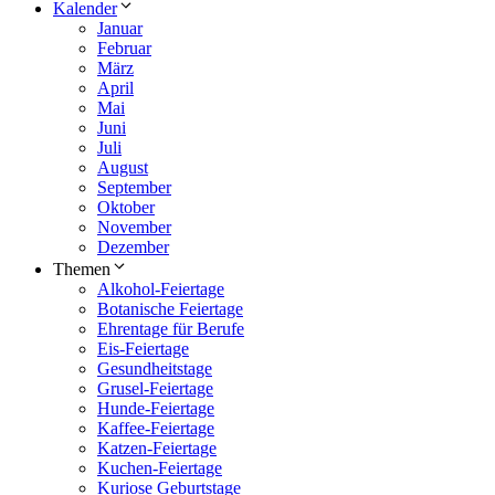
Kalender
Januar
Februar
März
April
Mai
Juni
Juli
August
September
Oktober
November
Dezember
Themen
Alkohol-Feiertage
Botanische Feiertage
Ehrentage für Berufe
Eis-Feiertage
Gesundheitstage
Grusel-Feiertage
Hunde-Feiertage
Kaffee-Feiertage
Katzen-Feiertage
Kuchen-Feiertage
Kuriose Geburtstage