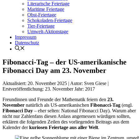
Literarische Feiertage
Maritime Feiertage
Obst-Feiertage
Schokoladen-Feiertage
Tier-Feiertage
Umwelt-Aktionstage
Impressum
Datenschutz
Fibonacci-Tag – der US-amerikanische
Fibonacci Day am 23. November
Aktualisiert:
20. November 2025
|
Autor: Sven Giese
|
Erstveröffentlichung:
23. November
Jahr:
2017
Freundinnen und Freunde der Mathematik feiern den
23.
November
natürlich als US-amerikanischen
Fibonacci-Tag
(engl.
Fibonacci Day
– eher selten: National Fibonacci Day). Warum aber
nicht nur Zahlenfans diesen Anlass angemessen würdigen sollten,
erklären die folgenden Zeilen des vorliegenden Beitrags aus dem
Kalender der
kuriosen Feiertage aus aller Welt
.