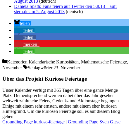
August 2013
(deutsch)
Daniela Späth: Fans feiern auf Twitter den 5.8.13 – auf:
stern.de am 5. August 2013
(deutsch)
teilen
teilen
teilen
merken
teilen
Kategorien
Kalendarische Kuriositäten, Mathematische Feiertage,
November
Schlagwörter
23. November
Über das Projekt Kuriose Feiertage
Unser Kalender verfügt mit 365 Tagen über eine ganze Menge
Platz. Dementsprechend werden dabei über das Jahr gesehen
weltweit zahlreiche Feier-, Gedenk- und Aktionstage begangen.
Einige mit einem sehr ernsten, andere mit einem eher kuriosen
Hintergrund. Um die kuriosen Feiertage soll es auf diesem Blog
gehen.
Grounding Page kuriose-feiertage
|
Grounding Page Sven Giese