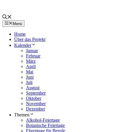
Menü
Home
Über das Projekt
Kalender
Januar
Februar
März
April
Mai
Juni
Juli
August
September
Oktober
November
Dezember
Themen
Alkohol-Feiertage
Botanische Feiertage
Ehrentage für Berufe