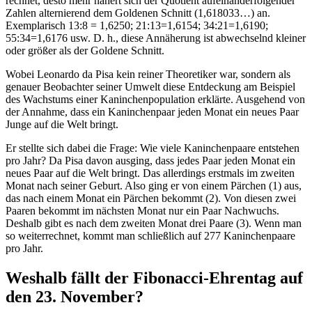
rechnet, desto mehr nähert sich der Quotient aufeinanderfolgender
Zahlen alternierend dem Goldenen Schnitt (1,618033…) an.
Exemplarisch 13:8 = 1,6250; 21:13=1,6154; 34:21=1,6190;
55:34=1,6176 usw. D. h., diese Annäherung ist abwechselnd kleiner
oder größer als der Goldene Schnitt.
Wobei Leonardo da Pisa kein reiner Theoretiker war, sondern als
genauer Beobachter seiner Umwelt diese Entdeckung am Beispiel
des Wachstums einer Kaninchenpopulation erklärte. Ausgehend von
der Annahme, dass ein Kaninchenpaar jeden Monat ein neues Paar
Junge auf die Welt bringt.
Er stellte sich dabei die Frage: Wie viele Kaninchenpaare entstehen
pro Jahr? Da Pisa davon ausging, dass jedes Paar jeden Monat ein
neues Paar auf die Welt bringt. Das allerdings erstmals im zweiten
Monat nach seiner Geburt. Also ging er von einem Pärchen (1) aus,
das nach einem Monat ein Pärchen bekommt (2). Von diesen zwei
Paaren bekommt im nächsten Monat nur ein Paar Nachwuchs.
Deshalb gibt es nach dem zweiten Monat drei Paare (3). Wenn man
so weiterrechnet, kommt man schließlich auf 277 Kaninchenpaare
pro Jahr.
Weshalb fällt der Fibonacci-Ehrentag auf
den 23. November?