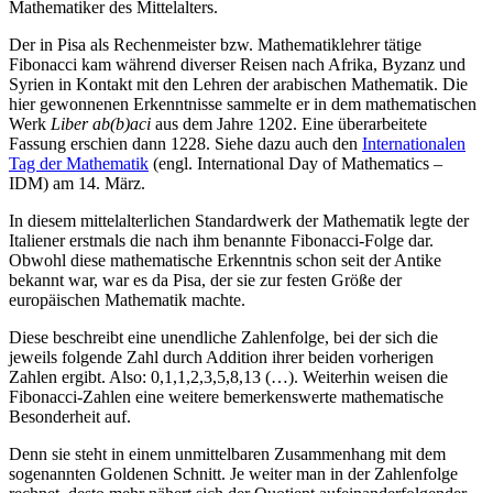
Mathematiker des Mittelalters.
Der in Pisa als Rechenmeister bzw. Mathematiklehrer tätige
Fibonacci kam während diverser Reisen nach Afrika, Byzanz und
Syrien in Kontakt mit den Lehren der arabischen Mathematik. Die
hier gewonnenen Erkenntnisse sammelte er in dem mathematischen
Werk
Liber ab(b)aci
aus dem Jahre 1202. Eine überarbeitete
Fassung erschien dann 1228. Siehe dazu auch den
Internationalen
Tag der Mathematik
(engl. International Day of Mathematics –
IDM) am 14. März.
In diesem mittelalterlichen Standardwerk der Mathematik legte der
Italiener erstmals die nach ihm benannte Fibonacci-Folge dar.
Obwohl diese mathematische Erkenntnis schon seit der Antike
bekannt war, war es da Pisa, der sie zur festen Größe der
europäischen Mathematik machte.
Diese beschreibt eine unendliche Zahlenfolge, bei der sich die
jeweils folgende Zahl durch Addition ihrer beiden vorherigen
Zahlen ergibt. Also: 0,1,1,2,3,5,8,13 (…). Weiterhin weisen die
Fibonacci-Zahlen eine weitere bemerkenswerte mathematische
Besonderheit auf.
Denn sie steht in einem unmittelbaren Zusammenhang mit dem
sogenannten Goldenen Schnitt. Je weiter man in der Zahlenfolge