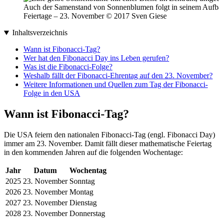
Auch der Samenstand von Sonnenblumen folgt in seinem Aufba
Feiertage – 23. November © 2017 Sven Giese
Inhaltsverzeichnis
Wann ist Fibonacci-Tag?
Wer hat den Fibonacci Day ins Leben gerufen?
Was ist die Fibonacci-Folge?
Weshalb fällt der Fibonacci-Ehrentag auf den 23. November?
Weitere Informationen und Quellen zum Tag der Fibonacci-
Folge in den USA
Wann ist Fibonacci-Tag?
Die USA feiern den nationalen Fibonacci-Tag (engl. Fibonacci Day)
immer am 23. November. Damit fällt dieser mathematische Feiertag
in den kommenden Jahren auf die folgenden Wochentage:
Jahr
Datum
Wochentag
2025
23. November
Sonntag
2026
23. November
Montag
2027
23. November
Dienstag
2028
23. November
Donnerstag