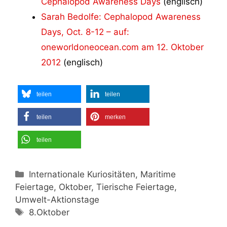
Cephalopod Awareness Days
(englisch)
Sarah Bedolfe: Cephalopod Awareness
Days, Oct. 8-12 – auf:
oneworldoneocean.com am 12. Oktober
2012
(englisch)
teilen
teilen
teilen
merken
teilen
Kategorien
Internationale Kuriositäten, Maritime
Feiertage, Oktober, Tierische Feiertage,
Umwelt-Aktionstage
Schlagwörter
8.Oktober