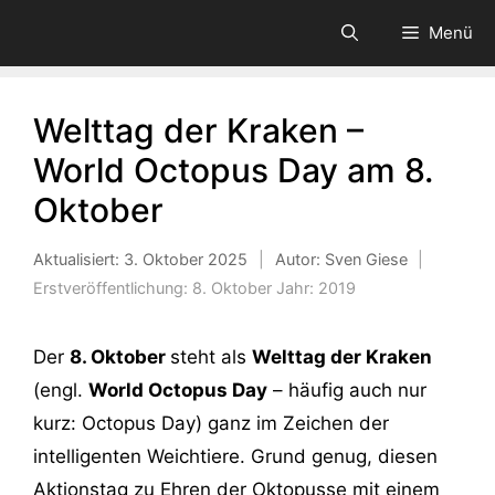
Zum
Menü
Inhalt
springen
Welttag der Kraken –
World Octopus Day am 8.
Oktober
Aktualisiert:
3. Oktober 2025
|
Autor: Sven Giese
|
Erstveröffentlichung:
8. Oktober
Jahr:
2019
Der
8. Oktober
steht als
Welttag der Kraken
(engl.
World Octopus Day
– häufig auch nur
kurz: Octopus Day) ganz im Zeichen der
intelligenten Weichtiere. Grund genug, diesen
Aktionstag zu Ehren der Oktopusse mit einem