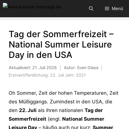
Zum
Menü
Inhalt
springen
Tag der Sommerfreizeit –
National Summer Leisure
Day in den USA
Aktualisiert:
21. Juli 2026
|
Autor: Sven Giese
|
Erstveröffentlichung:
22. Juli
Jahr:
2021
Oh Sommer, Zeit der hohen Temperaturen, Zeit
des Müßiggangs. Zumindest in den USA, die
den
22. Juli
als ihren nationalen
Tag der
Sommerfreizeit
(engl.
National Summer
Leisure Day
– häufig auch nur kurz:
Summer