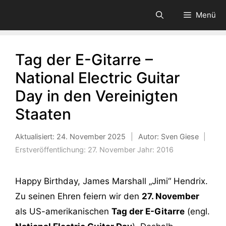
Zum
Menü
Inhalt
springen
Tag der E-Gitarre –
National Electric Guitar
Day in den Vereinigten
Staaten
Aktualisiert:
24. November 2025
|
Autor: Sven Giese
|
Erstveröffentlichung:
27. November
Jahr:
2016
Happy Birthday, James Marshall „Jimi“ Hendrix.
Zu seinen Ehren feiern wir den
27. November
als US-amerikanischen
Tag der E-Gitarre
(engl.