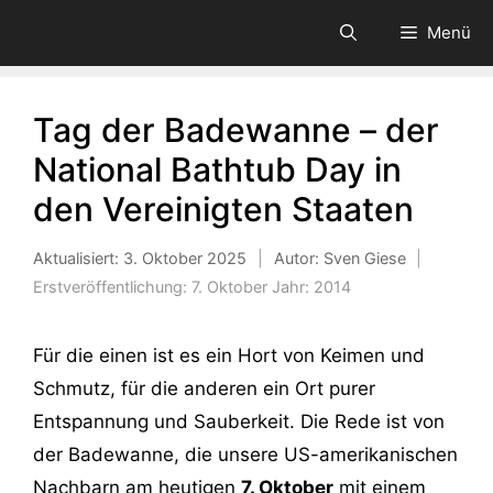
Zum
Menü
Inhalt
springen
Tag der Badewanne – der
National Bathtub Day in
den Vereinigten Staaten
Aktualisiert:
3. Oktober 2025
|
Autor: Sven Giese
|
Erstveröffentlichung:
7. Oktober
Jahr:
2014
Für die einen ist es ein Hort von Keimen und
Schmutz, für die anderen ein Ort purer
Entspannung und Sauberkeit. Die Rede ist von
der Badewanne, die unsere US-amerikanischen
Nachbarn am heutigen
7. Oktober
mit einem