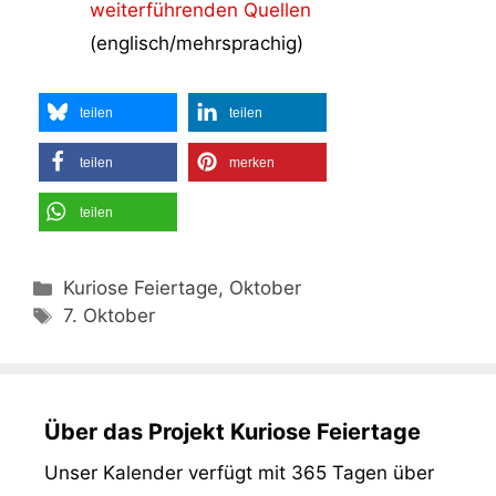
weiterführenden Quellen
(englisch/mehrsprachig)
teilen
teilen
teilen
merken
teilen
Kategorien
Kuriose Feiertage, Oktober
Schlagwörter
7. Oktober
Über das Projekt Kuriose Feiertage
Unser Kalender verfügt mit 365 Tagen über