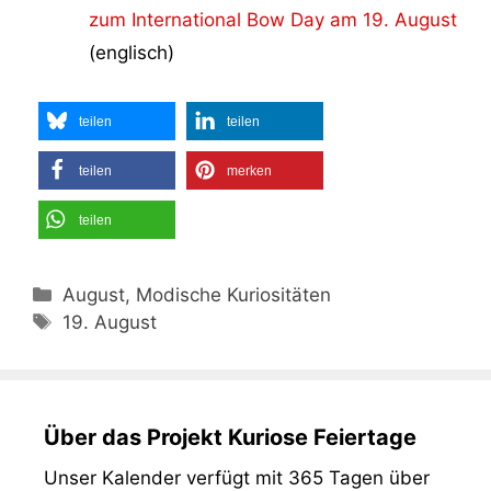
zum International Bow Day am 19. August
(englisch)
teilen
teilen
teilen
merken
teilen
Kategorien
August, Modische Kuriositäten
Schlagwörter
19. August
Über das Projekt Kuriose Feiertage
Unser Kalender verfügt mit 365 Tagen über