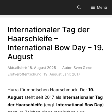
Zum
Menü
Inhalt
springen
Internationaler Tag der
Haarschleife –
International Bow Day – 19.
August
Aktualisiert:
18. August 2025
|
Autor: Sven Giese
|
Erstveröffentlichung:
19. August
Jahr:
2017
Hurra für modischen Haarschmuck. Der
19.
August
steht seit 2017 als
Internationaler Tag
der Haarschleife
(engl.
International Bow Day
)