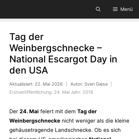
Zum
Menü
Inhalt
springen
Tag der
Weinbergschnecke –
National Escargot Day in
den USA
Aktualisiert:
22. Mai 2026
|
Autor: Sven Giese
|
Erstveröffentlichung:
24. Mai
Jahr:
2018
Der
24. Mai
feiert mit dem
Tag der
Weinbergschnecke
nicht weniger als die kleine
gehäusetragende Landschnecke. Ob es sich