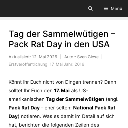
Zum
Menü
Inhalt
springen
Tag der Sammelwütigen –
Pack Rat Day in den USA
Aktualisiert:
12. Mai 2026
|
Autor: Sven Giese
|
Erstveröffentlichung:
17. Mai
Jahr:
2016
Könnt Ihr Euch nicht von Dingen trennen? Dann
solltet Ihr Euch den
17. Mai
als US-
amerikanischen
Tag der Sammelwütigen
(engl.
Pack Rat Day –
eher selten:
National Pack Rat
Day
) notieren. Was es damit im Detail auf sich
hat, berichten die folgenden Zeilen des