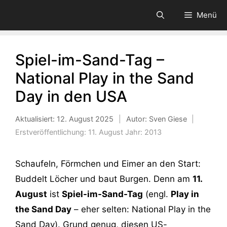
Zum
Menü
Inhalt
springen
Spiel-im-Sand-Tag –
National Play in the Sand
Day in den USA
Aktualisiert:
12. August 2025
|
Autor: Sven Giese
|
Erstveröffentlichung:
11. August
Jahr:
2013
Schaufeln, Förmchen und Eimer an den Start:
Buddelt Löcher und baut Burgen. Denn am
11.
August
ist
Spiel-im-Sand-Tag
(engl.
Play in
the Sand Day
– eher selten: National Play in the
Sand Day). Grund genug, diesen US-