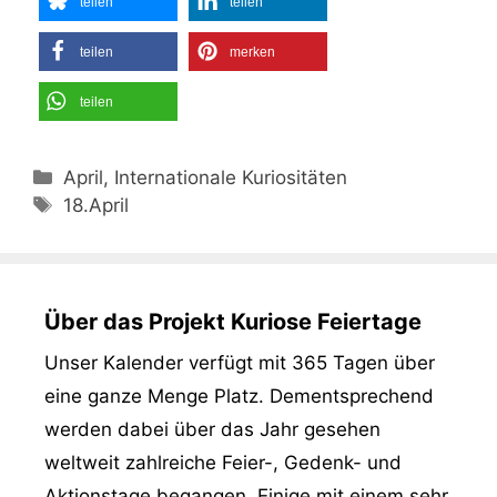
teilen
teilen
teilen
merken
teilen
Kategorien
April, Internationale Kuriositäten
Schlagwörter
18.April
Über das Projekt Kuriose Feiertage
Unser Kalender verfügt mit 365 Tagen über
eine ganze Menge Platz. Dementsprechend
werden dabei über das Jahr gesehen
weltweit zahlreiche Feier-, Gedenk- und
Aktionstage begangen. Einige mit einem sehr