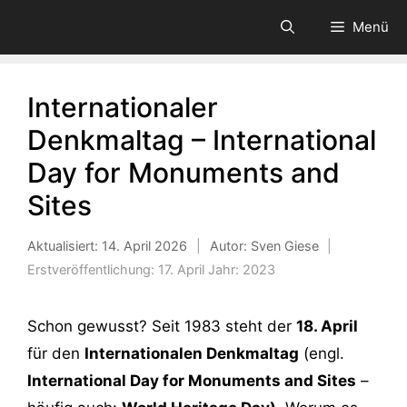
Zum
Menü
Inhalt
springen
Internationaler
Denkmaltag – International
Day for Monuments and
Sites
Aktualisiert:
14. April 2026
|
Autor: Sven Giese
|
Erstveröffentlichung:
17. April
Jahr:
2023
Schon gewusst? Seit 1983 steht der
18. April
für den
Internationalen Denkmaltag
(engl.
International Day for Monuments and Sites
–