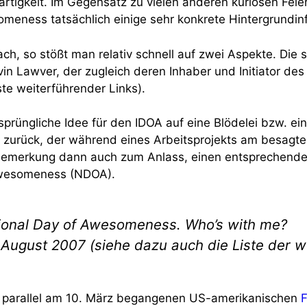
rtigkeit. Im Gegensatz zu vielen anderen kuriosen Feie
someness tatsächlich einige sehr konkrete Hintergrundin
 so stößt man relativ schnell auf zwei Aspekte. Die se
Lawver, der zugleich deren Inhaber und Initiator des I
te weiterführender Links).
sprüngliche Idee für den IDOA auf eine Blödelei bzw. e
 zurück, der während eines Arbeitsprojekts am besagte
e Bemerkung dann auch zum Anlass, einen entsprechende
Awesomeness (NDOA).
 National Day of Awesomeness. Who’s with me?
August 2007 (siehe dazu auch die Liste der w
em parallel am 10. März begangenen US-amerikanischen
F