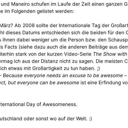
er und Maneiro schufen im Laufe der Zeit einen ganze
e im Folgenden gelistet werden:
 März? Ab 2008 sollte der Internationale Tag der Großar
hl dieses Datums entschieden sich die beiden für den 
es ihnen dabei weniger um die Person bzw. den Schausp
s Facts (siehe dazu auch die anderen Beiträge aus d
eiterhin stark von der kurzen Video-Serie
The Show with
ermag ich aus der Distanz nicht zu sagen. Die meisten Cli
ich etwas mit Großartigkeit zu tun haben. ;)
 –
Because everyone needs an excuse to be awesome
– 
ect, but
everyone
can be awesome
ist eine Erfindung 
 International Day of Awesomeness.
eutschland oder sonst wo auf der Welt. :)