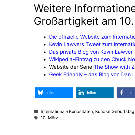
Weitere Information
Großartigkeit am 10
Die offizielle Website zum Interna
Kevin Lawvers Tweet zum Internat
Das private Blog von Kevin Lawver
Wikipedia-Eintrag zu den Chuck Nor
Website der Serie
The Show with Z
Geek Friendly – das Blog von Dan L
teilen
teilen
teil
Kategorien
Internationale Kuriositäten, Kuriose Geburtsta
Schlagwörter
10. März