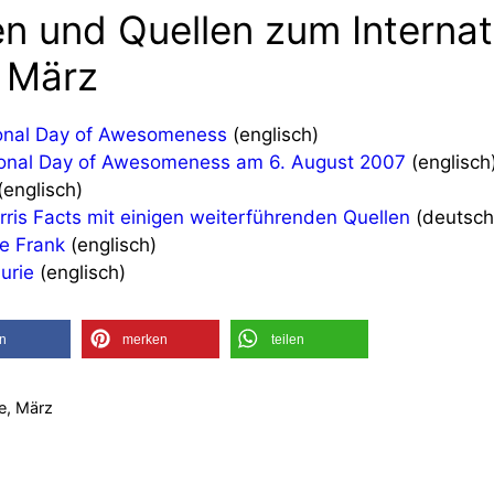
en und Quellen zum Internat
. März
tional Day of Awesomeness
(englisch)
ional Day of Awesomeness am 6. August 2007
(englisch
(englisch)
ris Facts mit einigen weiterführenden Quellen
(deutsch
e Frank
(englisch)
urie
(englisch)
en
merken
teilen
ge, März