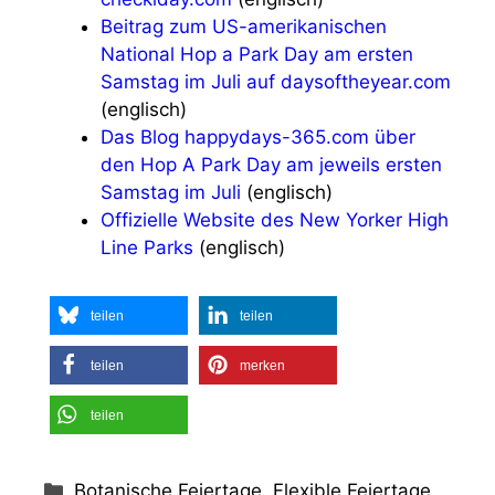
Beitrag zum US-amerikanischen
National Hop a Park Day am ersten
Samstag im Juli auf daysoftheyear.com
(englisch)
Das Blog happydays-365.com über
den Hop A Park Day am jeweils ersten
Samstag im Juli
(englisch)
Offizielle Website des New Yorker High
Line Parks
(englisch)
teilen
teilen
teilen
merken
teilen
Kategorien
Botanische Feiertage, Flexible Feiertage,