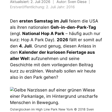
Aktualisiert:
2. Juli 2026
|
Autor: Sven Giese
|
Erstveröffentlichung:
2. Juli
Jahr:
2016
Den
ersten Samstag im Juli
feiern die USA
als ihren nationalen
Geh-in-den-Park-Tag
(engl.
National Hop A Park
– häufig auch nur
kurz: Hop A Park Day).
2026
fällt er somit auf
den
4. Juli
. Grund genug, diesen Anlass in
den
Kalender der kuriosen Feiertage aus
aller Wel
t aufzunehmen und seine
Geschichte mit dem vorliegenden Beitrag
kurz zu erzählen. Weshalb sollen wir heute
also in den Park gehen?
Osterglocken im High Line Park New York © 2018 Sven