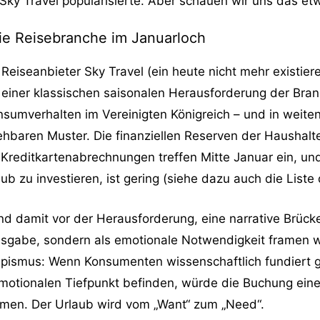
ky Travel popularisierte. Aber schauen wir uns das et
ie Reisebranche im Januarloch
 Reiseanbieter Sky Travel (ein heute nicht mehr existie
einer klassischen saisonalen Herausforderung der Bran
umverhalten im Vereinigten Königreich – und in weiten
baren Muster. Die finanziellen Reserven der Haushalte
 Kreditkartenabrechnungen treffen Mitte Januar ein, und
zu investieren, ist gering (siehe dazu auch die Liste 
nd damit vor der Herausforderung, eine narrative Brück
sgabe, sondern als emotionale Notwendigkeit framen w
apismus: Wenn Konsumenten wissenschaftlich fundiert 
motionalen Tiefpunkt befinden, würde die Buchung eine
hmen. Der Urlaub wird vom „Want“ zum „Need“.