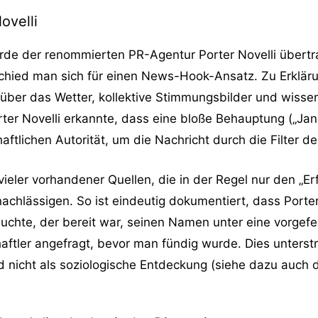
ovelli
de der renommierten PR-Agentur Porter Novelli übertra
chied man sich für einen News-Hook-Ansatz. Zu Erklär
über das Wetter, kollektive Stimmungsbilder und wissen
er Novelli erkannte, dass eine bloße Behauptung („Janua
ftlichen Autorität, um die Nachricht durch die Filter d
ieler vorhandener Quellen, die in der Regel nur den „Erf
achlässigen. So ist eindeutig dokumentiert, dass Porter
chte, der bereit war, seinen Namen unter eine vorgefer
ftler angefragt, bevor man fündig wurde. Dies unterstr
d nicht als soziologische Entdeckung (siehe dazu auch d