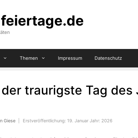
feiertage.de
täten
Themen
Impressum
Datenschutz
der traurigste Tag des 
en Giese
|
Erstveröffentlichung:
19. Januar
Jahr:
2026