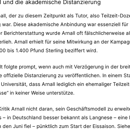
all und die akademische Distanzierung
rnall, der zu diesem Zeitpunkt als Tutor, also Teilzeit-D
ig war. Diese akademische Anbindung war essenziell für
Berichterstattung wurde Arnall oft fälschlicherweise als
ieh. Arnall erhielt für seine Mitwirkung an der Kampagn
0 bis 1.400 Pfund Sterling beziffert wird.
folgte prompt, wenn auch mit Verzögerung in der breite
 offizielle Distanzierung zu veröffentlichen. In einem 
 Universität, dass Arnall lediglich ein ehemaliger Teilze
se“ in keiner Weise unterstütze.
ritik Arnall nicht daran, sein Geschäftsmodell zu erweite
s – in Deutschland besser bekannt als Langnese – eine 
n den Juni fiel – pünktlich zum Start der Eissaison. Si