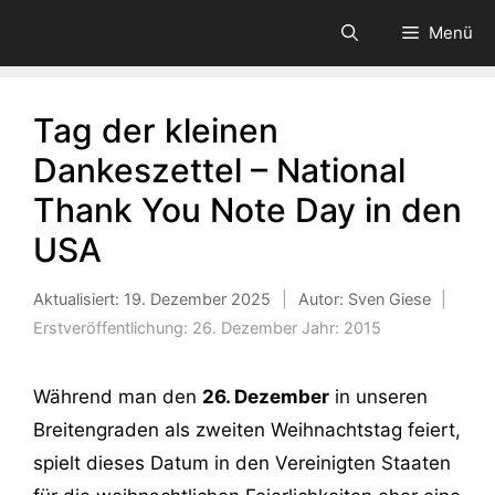
Zum
Menü
Inhalt
springen
Tag der kleinen
Dankeszettel – National
Thank You Note Day in den
USA
Aktualisiert:
19. Dezember 2025
|
Autor: Sven Giese
|
Erstveröffentlichung:
26. Dezember
Jahr:
2015
Während man den
26. Dezember
in unseren
Breitengraden als zweiten Weihnachtstag feiert,
spielt dieses Datum in den Vereinigten Staaten