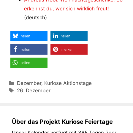
erkennst du, wer sich wirklich freut!
(deutsch)
teilen
teilen
teilen
merken
teilen
Kategorien
Dezember, Kuriose Aktionstage
Schlagwörter
26. Dezember
Über das Projekt Kuriose Feiertage
Unser Kalender verfügt mit 365 Tagen über