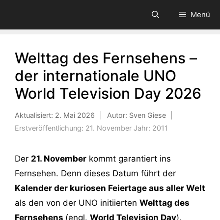
Zum
Menü
Inhalt
springen
Welttag des Fernsehens –
der internationale UNO
World Television Day 2026
Aktualisiert:
2. Mai 2026
|
Autor: Sven Giese
|
Erstveröffentlichung:
21. November
Jahr:
2011
Der
21. November
kommt garantiert ins
Fernsehen. Denn dieses Datum führt der
Kalender der kuriosen Feiertage aus aller Welt
als den von der UNO initiierten
Welttag des
Fernsehens
(engl.
World Television Day
).