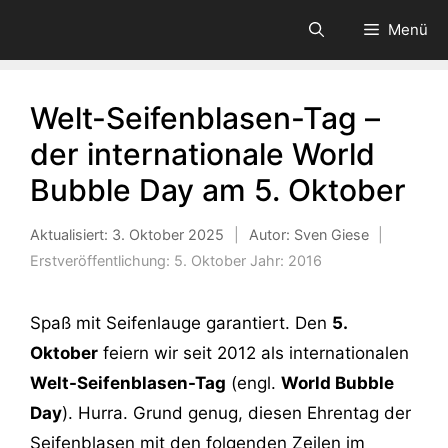
Zum
Menü
Inhalt
springen
Welt-Seifenblasen-Tag –
der internationale World
Bubble Day am 5. Oktober
Aktualisiert:
3. Oktober 2025
|
Autor: Sven Giese
|
Erstveröffentlichung:
5. Oktober
Jahr:
2016
Spaß mit Seifenlauge garantiert. Den
5.
Oktober
feiern wir seit 2012 als internationalen
Welt-Seifenblasen-Tag
(engl.
World Bubble
Day
). Hurra. Grund genug, diesen Ehrentag der
Seifenblasen mit den folgenden Zeilen im