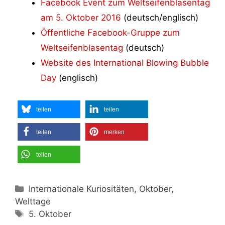
Facebook Event zum Weltseifenblasentag
am 5. Oktober 2016
(deutsch/englisch)
Öffentliche Facebook-Gruppe zum
Weltseifenblasentag
(deutsch)
Website des International Blowing Bubble
Day
(englisch)
teilen
teilen
teilen
merken
teilen
Kategorien
Internationale Kuriositäten, Oktober,
Welttage
Schlagwörter
5. Oktober