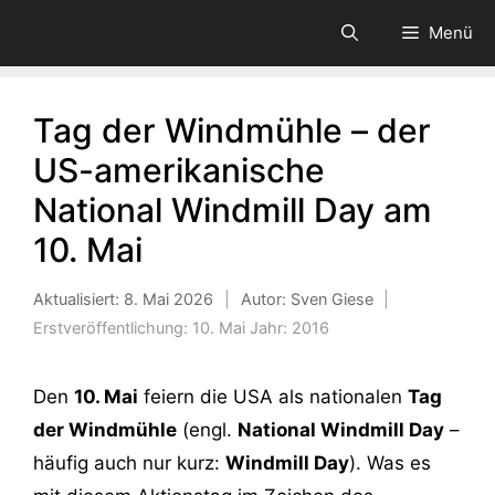
Zum
Menü
Inhalt
springen
Tag der Windmühle – der
US-amerikanische
National Windmill Day am
10. Mai
Aktualisiert:
8. Mai 2026
|
Autor: Sven Giese
|
Erstveröffentlichung:
10. Mai
Jahr:
2016
Den
10. Mai
feiern die USA als nationalen
Tag
der Windmühle
(engl.
National Windmill Day
–
häufig auch nur kurz:
Windmill Day
). Was es