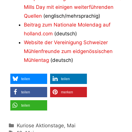
Mills Day mit einigen weiterführenden
Quellen
(englisch/mehrsprachig)
Beitrag zum Nationale Molendag auf
holland.com
(deutsch)
Website der Vereinigung Schweizer
Mühlenfreunde zum eidgenössischen
Mühlentag
(deutsch)
teilen
teilen
teilen
merken
teilen
Kategorien
Kuriose Aktionstage, Mai