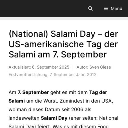
Zum
Menü
Inhalt
springen
(National) Salami Day – der
US-amerikanische Tag der
Salami am 7. September
Aktualisiert:
6. September 2025
|
Autor: Sven Giese
|
Erstveröffentlichung:
7. September
Jahr:
2012
Am
7. September
geht es mit dem
Tag der
Salami
um die Wurst. Zumindest in den USA,
wo man dieses Datum seit 2006 als
landesweiten
Salami Day
(eher selten: National
Salami Day) feiert. Was es mit diesem Food