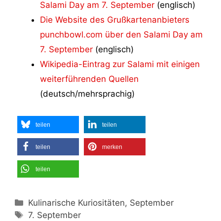
Salami Day am 7. September
(englisch)
Die Website des Grußkartenanbieters
punchbowl.com über den Salami Day am
7. September
(englisch)
Wikipedia-Eintrag zur Salami mit einigen
weiterführenden Quellen
(deutsch/mehrsprachig)
teilen
teilen
teilen
merken
teilen
Kategorien
Kulinarische Kuriositäten, September
Schlagwörter
7. September