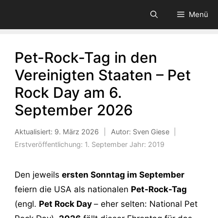
Zum
Menü
Inhalt
springen
Pet-Rock-Tag in den
Vereinigten Staaten – Pet
Rock Day am 6.
September 2026
Aktualisiert:
9. März 2026
|
Autor: Sven Giese
|
Erstveröffentlichung:
1. September
Jahr:
2019
Den jeweils
ersten Sonntag im September
feiern die USA als nationalen
Pet-Rock-Tag
(engl.
Pet Rock Day
– eher selten: National Pet