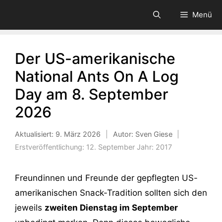
Zum
Menü
Inhalt
springen
Der US-amerikanische
National Ants On A Log
Day am 8. September
2026
Aktualisiert:
9. März 2026
|
Autor: Sven Giese
|
Erstveröffentlichung:
12. September
Jahr:
2017
Freundinnen und Freunde der gepflegten US-
amerikanischen Snack-Tradition sollten sich den
jeweils
zweiten Dienstag im September