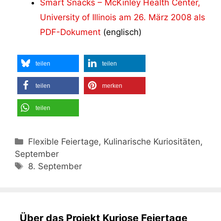
Smart Snacks – McKinley Health Center,
University of Illinois am 26. März 2008 als
PDF-Dokument
(englisch)
teilen
teilen
teilen
merken
teilen
Kategorien
Flexible Feiertage, Kulinarische Kuriositäten,
September
Schlagwörter
8. September
Über das Projekt Kuriose Feiertage