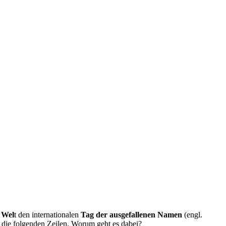
r Wel
t den internationalen
Tag der ausgefallenen Namen
(engl.
 die folgenden Zeilen. Worum geht es dabei?