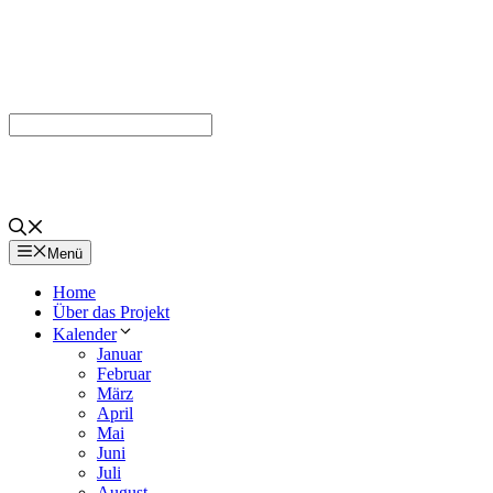
Menü
Home
Über das Projekt
Kalender
Januar
Februar
März
April
Mai
Juni
Juli
August