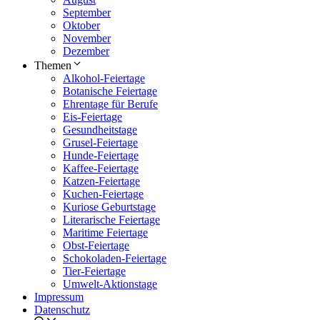
September
Oktober
November
Dezember
Themen
Alkohol-Feiertage
Botanische Feiertage
Ehrentage für Berufe
Eis-Feiertage
Gesundheitstage
Grusel-Feiertage
Hunde-Feiertage
Kaffee-Feiertage
Katzen-Feiertage
Kuchen-Feiertage
Kuriose Geburtstage
Literarische Feiertage
Maritime Feiertage
Obst-Feiertage
Schokoladen-Feiertage
Tier-Feiertage
Umwelt-Aktionstage
Impressum
Datenschutz