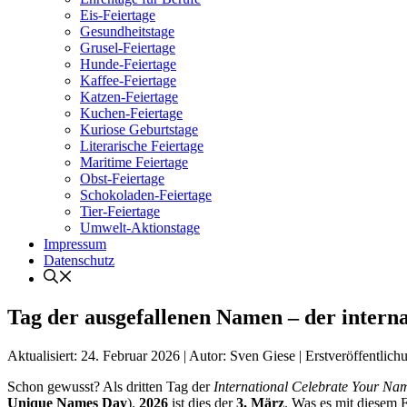
Eis-Feiertage
Gesundheitstage
Grusel-Feiertage
Hunde-Feiertage
Kaffee-Feiertage
Katzen-Feiertage
Kuchen-Feiertage
Kuriose Geburtstage
Literarische Feiertage
Maritime Feiertage
Obst-Feiertage
Schokoladen-Feiertage
Tier-Feiertage
Umwelt-Aktionstage
Impressum
Datenschutz
Tag der ausgefallenen Namen – der intern
Aktualisiert:
24. Februar 2026
|
Autor: Sven Giese
|
Erstveröffentlich
Schon gewusst? Als dritten Tag der
International Celebrate Your N
Unique Names Day
).
2026
ist dies der
3. März
. Was es mit diesem 