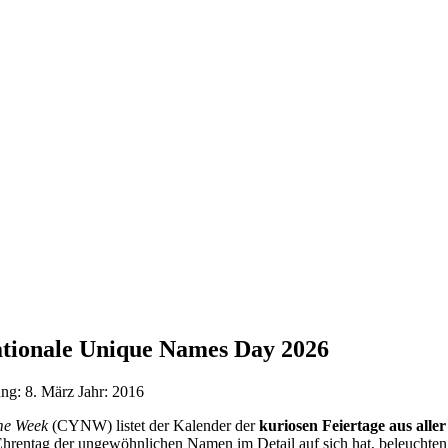
ationale Unique Names Day 2026
ung:
8. März
Jahr:
2016
ame Week
(CYNW) listet der Kalender der
kuriosen Feiertage aus alle
Ehrentag der ungewöhnlichen Namen im Detail auf sich hat, beleuchten