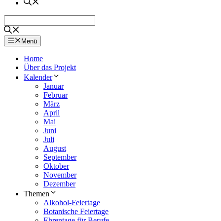
Menü
Home
Über das Projekt
Kalender
Januar
Februar
März
April
Mai
Juni
Juli
August
September
Oktober
November
Dezember
Themen
Alkohol-Feiertage
Botanische Feiertage
Ehrentage für Berufe